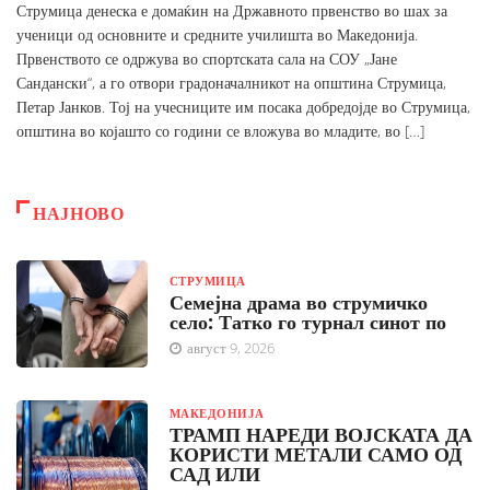
Струмица денеска е домаќин на Државното првенство во шах за
ученици од основните и средните училишта во Македонија.
Првенството се одржува во спортската сала на СОУ „Јане
Сандански“, а го отвори градоначалникот на општина Струмица,
Петар Јанков. Тој на учесниците им посака добредојде во Струмица,
општина во којашто со години се вложува во младите, во […]
НАЈНОВО
СТРУМИЦА
Семејна драма во струмичко
село: Татко го турнал синот по
август 9, 2026
МАКЕДОНИЈА
ТРАМП НАРЕДИ ВОЈСКАТА ДА
КОРИСТИ МЕТАЛИ САМО ОД
САД ИЛИ