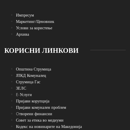
Импресум
Маркетинг/Ценовник
Услови за користење
Архива
КОРИСНИ ЛИНКОВИ
Општина Струмица
ЈПКД Комуналец
Струмица Гас
ЗЕЛС
E-Услуги
Пријави корупција
Пријави комунален проблем
Oтворени финансии
Совет за етика во медиуми
Кодекс на новинарите на Македонија