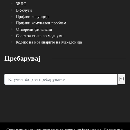
ЗЕЛС
E-Услуги
Пријави корупција
Пријави комунален проблем
Oтворени финансии
Совет за етика во медиуми
Кодекс на новинарите на Македонија
Пребарувај
Сите написи се користат само за лично информирање. Преземање,