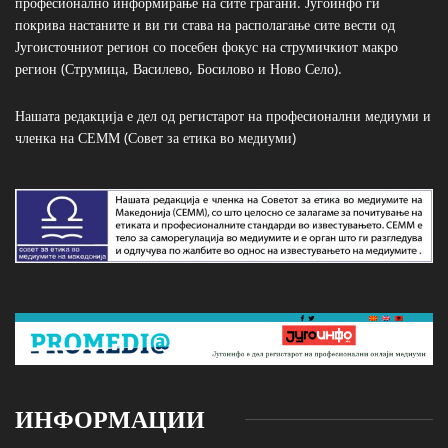
професионално информирање на сите граѓани. Југоинфо ги
покрива настаните и ви ги става на располагање сите вести од
Југоисточниот регион со посебен фокус на струмичкиот макро
регион (Струмица, Василево, Босилово и Ново Село).
Нашата редакција е дел од регистарот на професионални медиуми и
членка на СЕММ (Совет за етика во медиуми)
ИНФОРМАЦИИ