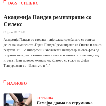
TAGS : СИЛЕКС
Академија Пандев ремизираше со
Силекс
јули 18, 2020
Академија Пандев во втората пријателска средба што се одигра
денес на комплексот „Горан Пандев“ ремизираше со Силекс и тоа со
резултат 1:1. Во интересен и квалитетен натпревар за оваа фаза од
подготовките, двете екипи имаа имаа свои моменти и периоди од
играта. Први поведоа екипата од Кратово со голот на Дејан
Тантуровски во 18.минута и […]
НАЈНОВО
СТРУМИЦА
Семејна драма во струмичко