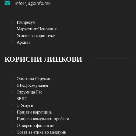
info@jugoinfo.mk
Импресум
Маркетинг/Ценовник
Услови за користење
Архива
КОРИСНИ ЛИНКОВИ
Општина Струмица
ЈПКД Комуналец
Струмица Гас
ЗЕЛС
E-Услуги
Пријави корупција
Пријави комунален проблем
Oтворени финансии
Совет за етика во медиуми