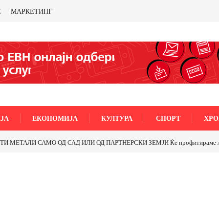
Е
МАРКЕТИНГ
ЈА
ЕКОНОМИЈА
КУЛТУРА
СПОРТ
ХРО
МЕТАЛИ САМО ОД САД ИЛИ ОД ПАРТНЕРСКИ ЗЕМЈИ Ќе профитираме ли со 