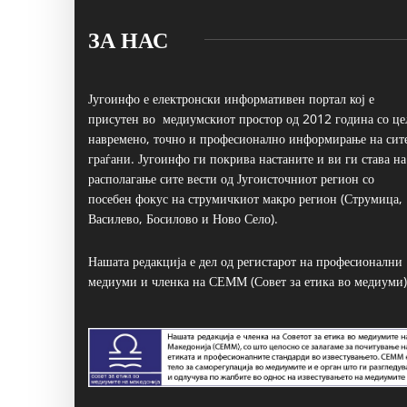
ЗА НАС
Југоинфо е електронски информативен портал кој е
присутен во медиумскиот простор од 2012 година со це
навремено, точно и професионално информирање на сит
граѓани. Југоинфо ги покрива настаните и ви ги става на
располагање сите вести од Југоисточниот регион со
посебен фокус на струмичкиот макро регион (Струмица,
Василево, Босилово и Ново Село).
Нашата редакција е дел од регистарот на професионални
медиуми и членка на СЕММ (Совет за етика во медиуми)