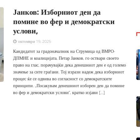
Јанков: Изборниот ден да
помине во фер и демократски
услови,
октомври 19, 2025
Кандидатот за градоначалник на Струмица од ВМРО-
ДПМНЕ и коалицијата, Петар Јанков, го оствари своето
право на глас, порачувајќи дека денешниот ден е од големо
значење за сите граѓани. ​Тој изрази надеж дека изборниот
процес ќе се одвива во согласност со демократските
принципи. ​„Посакувам денешниот изборен ден да помине
во фер и демократски услови“, кратко изјави […]