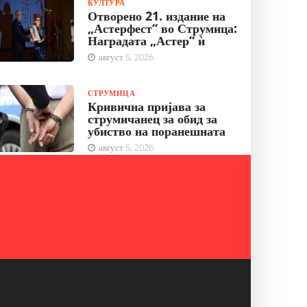
КУЛТУРА
Отворено 21. издание на
„Астерфест“ во Струмица:
Наградата „Астер“ ѝ
август 5, 2026
СТРУМИЦА
Кривична пријава за
струмичанец за обид за
убиство на поранешната
август 5, 2026