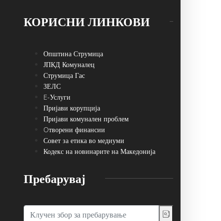
КОРИСНИ ЛИНКОВИ
Општина Струмица
ЈПКД Комуналец
Струмица Гас
ЗЕЛС
E-Услуги
Пријави корупција
Пријави комунален проблем
Oтворени финансии
Совет за етика во медиуми
Кодекс на новинарите на Македонија
Пребарувај