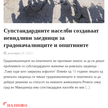
Супстандардните населби создаваат
невидливи заедници за
градоначалниците и општините
декември 28, 2023
Градоначалниците на општините не преземаат ништо за да ги решат
проблемите со субстандардното живеење на ромската заедница –
„Таму каде што завршува асфалтот“ Повеќе од 10 години лицата од
ромската заедница ги чекаат градоначалниците и општината за да
добијат решение за статусот на нивните живеалишта Речиси секој
град во Македонија има супстандардни населби во кои […]
НАЈНОВО