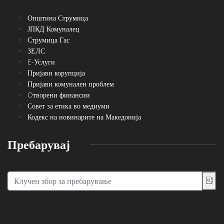
Општина Струмица
ЈПКД Комуналец
Струмица Гас
ЗЕЛС
E-Услуги
Пријави корупција
Пријави комунален проблем
Oтворени финансии
Совет за етика во медиуми
Кодекс на новинарите на Македонија
Пребарувај