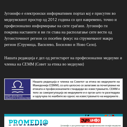
Југоинфо е електронски информативен портал кој е присутен во
медиумскиот простор од 2012 година со цел навремено, точно и
професионално информирање на сите граѓани. Југоинфо ги
покрива настаните и ви ги става на располагање сите вести од
Југоисточниот регион со посебен фокус на струмичкиот макро
регион (Струмица, Василево, Босилово и Ново Село).
Нашата редакција е дел од регистарот на професионални медиуми и
членка на СЕММ (Совет за етика во медиуми)