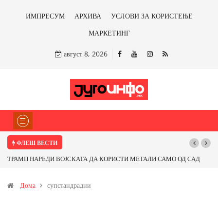
ИМПРЕСУМ
АРХИВА
УСЛОВИ ЗА КОРИСТЕЊЕ
МАРКЕТИНГ
август 8, 2026
ФЛЕШ ВЕСТИ
РАМП НАРЕДИ ВОЈСКАТА ДА КОРИСТИ МЕТАЛИ САМО ОД САД
Почнува
И ОД ПАРТНЕРСКИ ЗЕМЈИ Ќе профитираме ли со бакарот од
Дома
супстандрадни
овица и со антимонот?