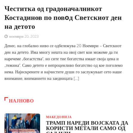
Честитка од градоначалникот
Костадинов по повoд Светскиот ден
на детото
ноември 20, 2023
Денес, на глобално ниво се одбележува 20 Ноември – Светскиот
ден на детето. Има многу нешта на овој свет кои можеме да ги
наречеме „богастства“, но сите тие богатства имаат своја цена и
„тежина“. Само детето е непроценливо богатство од кое поголемо
нема. Најискрените и најчистите души го заслужуваат сето наше
внимание, вниманието на заедницата […]
НАЈНОВО
МАКЕДОНИЈА
ТРАМП НАРЕДИ ВОЈСКАТА ДА
КОРИСТИ МЕТАЛИ САМО ОД