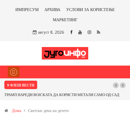
ИМПРЕСУМ
АРХИВА
УСЛОВИ ЗА КОРИСТЕЊЕ
МАРКЕТИНГ
август 8, 2026
ФЛЕШ ВЕСТИ
ТРАМП НАРЕДИ ВОЈСКАТА ДА КОРИСТИ МЕТАЛИ САМО ОД САД
Поч
ИЛИ ОД ПАРТНЕРСКИ ЗЕМЈИ Ќе профитираме ли со бакарот од
Дома
Светски дена на детето
Иловица и со антимонот?