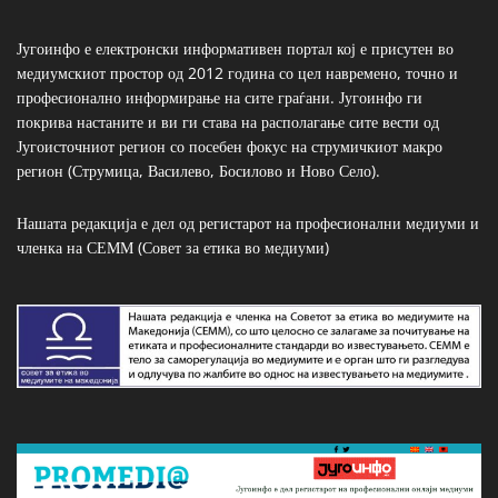
Југоинфо е електронски информативен портал кој е присутен во
медиумскиот простор од 2012 година со цел навремено, точно и
професионално информирање на сите граѓани. Југоинфо ги
покрива настаните и ви ги става на располагање сите вести од
Југоисточниот регион со посебен фокус на струмичкиот макро
регион (Струмица, Василево, Босилово и Ново Село).
Нашата редакција е дел од регистарот на професионални медиуми и
членка на СЕММ (Совет за етика во медиуми)