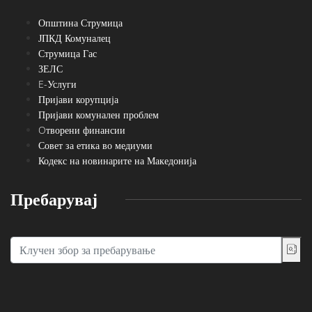
Општина Струмица
ЈПКД Комуналец
Струмица Гас
ЗЕЛС
E-Услуги
Пријави корупција
Пријави комунален проблем
Oтворени финансии
Совет за етика во медиуми
Кодекс на новинарите на Македонија
Пребарувај