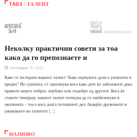
TAGS : ТАЛЕНТ
Неколку практични совети за тоа
како да го препознаете и
септември 18, 2020
Како го тестирате вашиот талент? Како оценувате дали е уникатен и
вреден? Во суштина, сè започнува кога како дете ќе забележите дека
правите нешто побрзо, поубаво или подобро од другите. Кога ќе
станете тинејџер, вашиот талент почнува да го занбележува и
околината – тоа е кога доаѓа потешкиот дел, бидејќи дружењето и
уживањето во талентот […]
НАЈНОВО