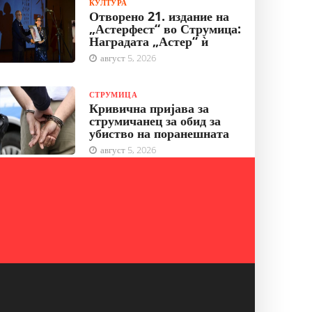
КУЛТУРА
Отворено 21. издание на
„Астерфест“ во Струмица:
Наградата „Астер“ ѝ
август 5, 2026
СТРУМИЦА
Кривична пријава за
струмичанец за обид за
убиство на поранешната
август 5, 2026