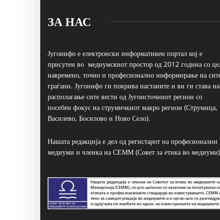
ЗА НАС
Југоинфо е електронски информативен портал кој е
присутен во медиумскиот простор од 2012 година со це
навремено, точно и професионално информирање на сит
граѓани. Југоинфо ги покрива настаните и ви ги става на
располагање сите вести од Југоисточниот регион со
посебен фокус на струмичкиот макро регион (Струмица,
Василево, Босилово и Ново Село).
Нашата редакција е дел од регистарот на професионални
медиуми и членка на СЕММ (Совет за етика во медиуми)