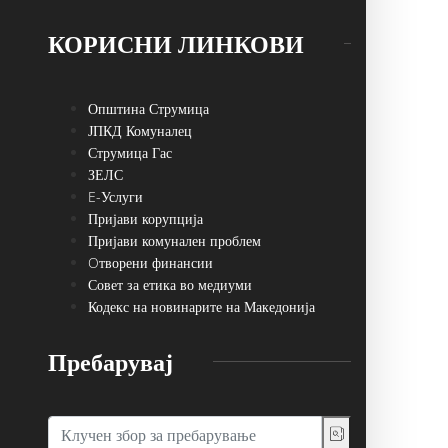
КОРИСНИ ЛИНКОВИ
Општина Струмица
ЈПКД Комуналец
Струмица Гас
ЗЕЛС
E-Услуги
Пријави корупција
Пријави комунален проблем
Oтворени финансии
Совет за етика во медиуми
Кодекс на новинарите на Македонија
Пребарувај