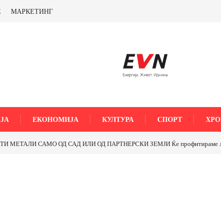
Е
МАРКЕТИНГ
ЈА
ЕКОНОМИЈА
КУЛТУРА
СПОРТ
ХРО
МЕТАЛИ САМО ОД САД ИЛИ ОД ПАРТНЕРСКИ ЗЕМЈИ Ќе профитираме ли со 