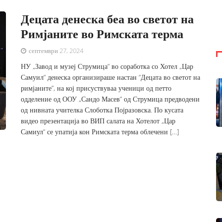
Децата денеска беа во светот на
Римјаните во Римската терма
септември 27, 2024
НУ „Завод и музеј Струмица“ во соработка со Хотел „Цар
Самуил“ денеска организираше настан “Децата во светот на
римјаните”, на кој присуствуваа ученици од петто
одделение од ООУ „Сандо Масев“ од Струмица предводени
од нивната учителка Слоботка Појразовска. По кусата
видео презентација во ВИП салата на Хотелот „Цар
Самиул“ се упатија кон Римската терма облечени […]