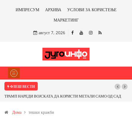
ИМПРЕСУМ
АРХИВА
УСЛОВИ ЗА КОРИСТЕЊЕ
МАРКЕТИНГ
август 7, 2026
ФЛЕШ ВЕСТИ
ТРАМП НАРЕДИ ВОЈСКАТА ДА КОРИСТИ МЕТАЛИ САМО ОД САД
ИЛИ ОД ПАРТНЕРСКИ ЗЕМЈИ Ќе профитираме ли со бакарот од
Дома
тешки кражби
Иловица и со антимонот?