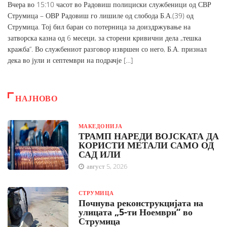
Вчера во 15:10 часот во Радовиш полициски службеници од СВР
Струмица – ОВР Радовиш го лишиле од слобода Б.А.(39) од
Струмица. Тој бил баран со потерница за доиздржување на
затворска казна од 6 месеци, за сторени кривични дела „тешка
кражба“. Во службениот разговор извршен со него, Б.А. признал
дека во јули и септември на подрачје […]
НАЈНОВО
МАКЕДОНИЈА
ТРАМП НАРЕДИ ВОЈСКАТА ДА
КОРИСТИ МЕТАЛИ САМО ОД
САД ИЛИ
август 5, 2026
СТРУМИЦА
Почнува реконструкцијата на
улицата „5-ти Ноември“ во
Струмица