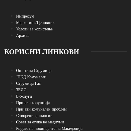
Импресум
Маркетинг/Ценовник
Услови за користење
Архива
КОРИСНИ ЛИНКОВИ
Општина Струмица
ЈПКД Комуналец
Струмица Гас
ЗЕЛС
E-Услуги
Пријави корупција
Пријави комунален проблем
Oтворени финансии
Совет за етика во медиуми
Кодекс на новинарите на Македонија