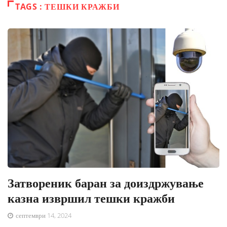
TAGS : ТЕШКИ КРАЖБИ
Затвореник баран за доиздржување
казна извршил тешки кражби
септември 14, 2024