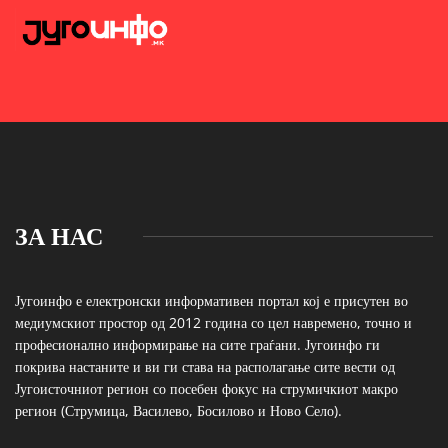
ЗА НАС
Југоинфо е електронски информативен портал кој е присутен во
медиумскиот простор од 2012 година со цел навремено, точно и
професионално информирање на сите граѓани. Југоинфо ги
покрива настаните и ви ги става на располагање сите вести од
Југоисточниот регион со посебен фокус на струмичкиот макро
регион (Струмица, Василево, Босилово и Ново Село).