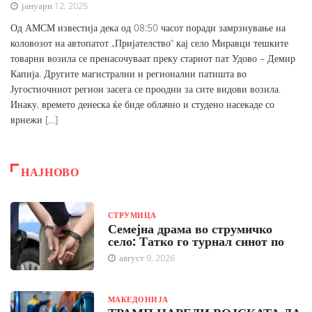
јануари 12, 2025
Од АМСМ известија дека од 08:50 часот поради замрзнување на
коловозот на автопатот „Пријателство“ кај село Миравци тешките
товарни возила се пренасочуваат преку стариот пат Удово – Демир
Капија. Другите магистрални и регионални патишта во
Југостиочниот регион засега се проодни за сите видови возила.
Инаку, времето денеска ќе биде облачно и студено насекаде со
врнежи […]
НАЈНОВО
СТРУМИЦА
Семејна драма во струмичко
село: Татко го турнал синот по
август 9, 2026
МАКЕДОНИЈА