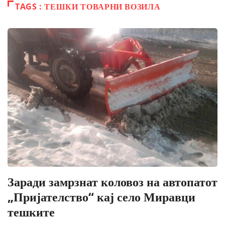
TAGS : ТЕШКИ ТОВАРНИ ВОЗИЛА
Заради замрзнат коловоз на автопатот
„Пријателство“ кај село Миравци
тешките