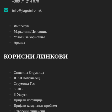
+389 71 214 070
info@jugoinfo.mk
Импресум
Маркетинг/Ценовник
Услови за користење
Архива
КОРИСНИ ЛИНКОВИ
Општина Струмица
ЈПКД Комуналец
Струмица Гас
ЗЕЛС
E-Услуги
Пријави корупција
Пријави комунален проблем
Oтворени финансии