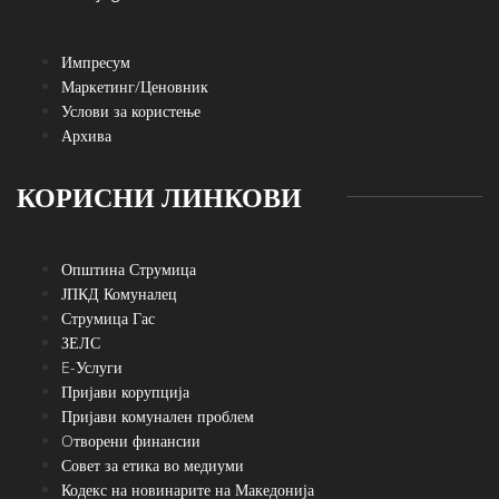
Импресум
Маркетинг/Ценовник
Услови за користење
Архива
КОРИСНИ ЛИНКОВИ
Општина Струмица
ЈПКД Комуналец
Струмица Гас
ЗЕЛС
E-Услуги
Пријави корупција
Пријави комунален проблем
Oтворени финансии
Совет за етика во медиуми
Кодекс на новинарите на Македонија