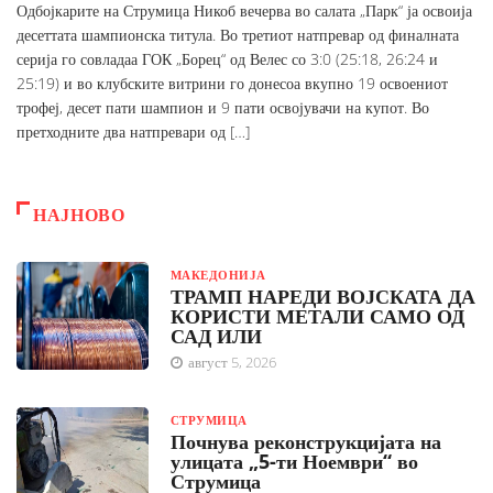
Одбојкарите на Струмица Никоб вечерва во салата „Парк“ ја освоија
десеттата шампионска титула. Во третиот натпревар од финалната
серија го совладаа ГОК „Борец“ од Велес со 3:0 (25:18, 26:24 и
25:19) и во клубските витрини го донесоа вкупно 19 освоениот
трофеј, десет пати шампион и 9 пати освојувачи на купот. Во
претходните два натпревари од […]
НАЈНОВО
МАКЕДОНИЈА
ТРАМП НАРЕДИ ВОЈСКАТА ДА
КОРИСТИ МЕТАЛИ САМО ОД
САД ИЛИ
август 5, 2026
СТРУМИЦА
Почнува реконструкцијата на
улицата „5-ти Ноември“ во
Струмица