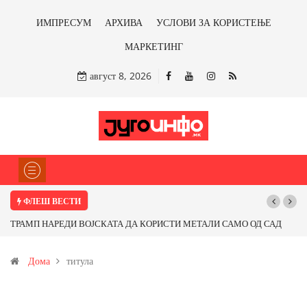
ИМПРЕСУМ
АРХИВА
УСЛОВИ ЗА КОРИСТЕЊЕ
МАРКЕТИНГ
август 8, 2026
ФЛЕШ ВЕСТИ
П НАРЕДИ ВОЈСКАТА ДА КОРИСТИ МЕТАЛИ САМО ОД САД
Почнува ре
ОД ПАРТНЕРСКИ ЗЕМЈИ Ќе профитираме ли со бакарот од
Дома
титула
ца и со антимонот?