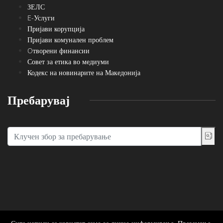
Совет за етика во медиуми
Кодекс на новинарите на Македонија
Пребарувај
Сите написи се користат само за лично информирање. Преземање,
нивно користење и реемитување се можни само со посебен договор
со основачот на порталот. ©2020, Југоинфо