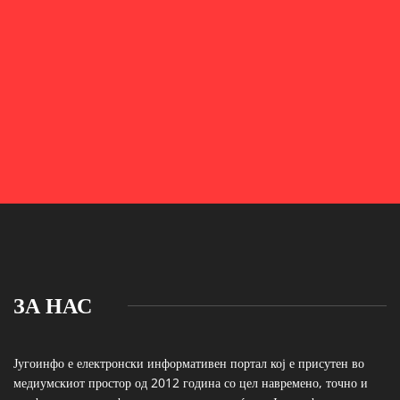
ЗА НАС
Југоинфо е електронски информативен портал кој е присутен во
медиумскиот простор од 2012 година со цел навремено, точно и
професионално информирање на сите граѓани. Југоинфо ги
покрива настаните и ви ги става на располагање сите вести од
Југоисточниот регион со посебен фокус на струмичкиот макро
регион (Струмица, Василево, Босилово и Ново Село).