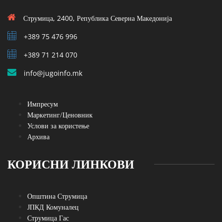
+389 71 214 070
info@jugoinfo.mk
Импресум
Маркетинг/Ценовник
Услови за користење
Архива
КОРИСНИ ЛИНКОВИ
Општина Струмица
ЈПКД Комуналец
Струмица Гас
ЗЕЛС
E-Услуги
Пријави корупција
Пријави комунален проблем
Oтворени финансии