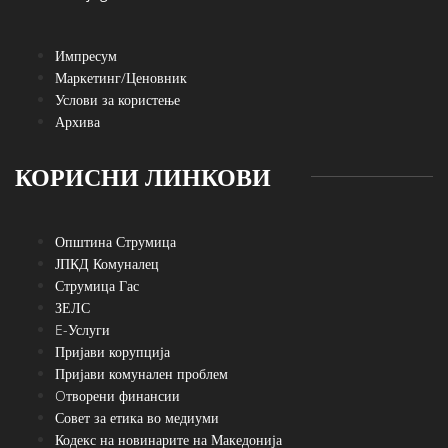
Импресум
Маркетинг/Ценовник
Услови за користење
Архива
КОРИСНИ ЛИНКОВИ
Општина Струмица
ЈПКД Комуналец
Струмица Гас
ЗЕЛС
E-Услуги
Пријави корупција
Пријави комунален проблем
Oтворени финансии
Совет за етика во медиуми
Кодекс на новинарите на Македонија