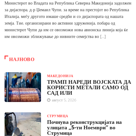
Министерот во Владата на Република Северна Македонија задолжен
за дијаспора, д-р Џемаил Чупи, за време на престојот во Република
Италија, меѓу другото имаше средби и со дијаспората од нашата
земја. Тие, организирани во активни здруженија, побара од
министерот Чупи да им се овозможи нова авионска линија која ќе
им овозможи зближување до нивните семејства во […]
НАЈНОВО
МАКЕДОНИЈА
ТРАМП НАРЕДИ ВОЈСКАТА ДА
КОРИСТИ МЕТАЛИ САМО ОД
САД ИЛИ
август 5, 2026
СТРУМИЦА
Почнува реконструкцијата на
улицата „5-ти Ноември“ во
Струмица