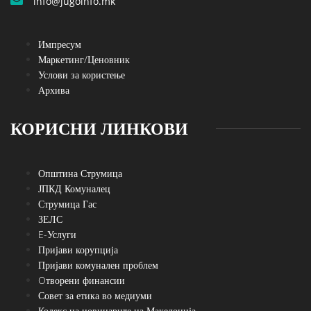
info@jugoinfo.mk
Импресум
Маркетинг/Ценовник
Услови за користење
Архива
КОРИСНИ ЛИНКОВИ
Општина Струмица
ЈПКД Комуналец
Струмица Гас
ЗЕЛС
E-Услуги
Пријави корупција
Пријави комунален проблем
Oтворени финансии
Совет за етика во медиуми
Кодекс на новинарите на Македонија