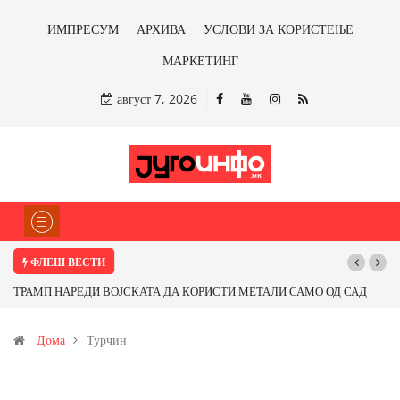
ИМПРЕСУМ
АРХИВА
УСЛОВИ ЗА КОРИСТЕЊЕ
МАРКЕТИНГ
август 7, 2026
ФЛЕШ ВЕСТИ
ТРАМП НАРЕДИ ВОЈСКАТА ДА КОРИСТИ МЕТАЛИ САМО ОД САД
По
ИЛИ ОД ПАРТНЕРСКИ ЗЕМЈИ Ќе профитираме ли со бакарот од
Дома
Турчин
Иловица и со антимонот?