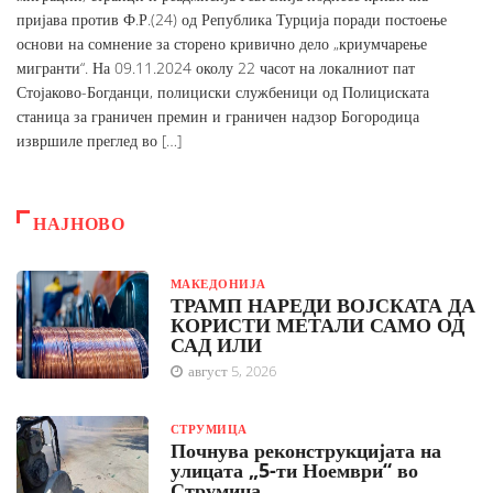
пријава против Ф.Р.(24) од Република Турција поради постоење
основи на сомнение за сторено кривично дело „криумчарење
мигранти“. На 09.11.2024 околу 22 часот на локалниот пат
Стојаково-Богданци, полициски службеници од Полициската
станица за граничен премин и граничен надзор Богородица
извршиле преглед во […]
НАЈНОВО
МАКЕДОНИЈА
ТРАМП НАРЕДИ ВОЈСКАТА ДА
КОРИСТИ МЕТАЛИ САМО ОД
САД ИЛИ
август 5, 2026
СТРУМИЦА
Почнува реконструкцијата на
улицата „5-ти Ноември“ во
Струмица