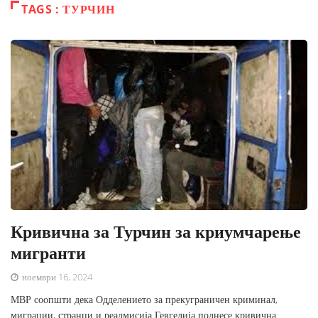
TAGS : ТУРЧИН
Кривична за Турчин за криумчарење
мигранти
ноември 16, 2024
МВР соопшти дека Одделението за прекуграничен криминал,
миграции, странци и реадмисија Гевгелија поднесе кривична