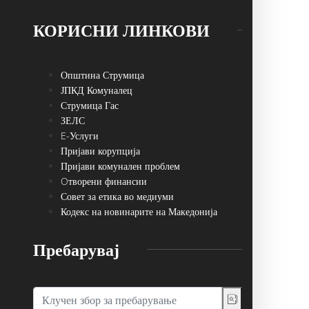
КОРИСНИ ЛИНКОВИ
Општина Струмица
ЈПКД Комуналец
Струмица Гас
ЗЕЛС
E-Услуги
Пријави корупција
Пријави комунален проблем
Oтворени финансии
Совет за етика во медиуми
Кодекс на новинарите на Македонија
Пребарувај