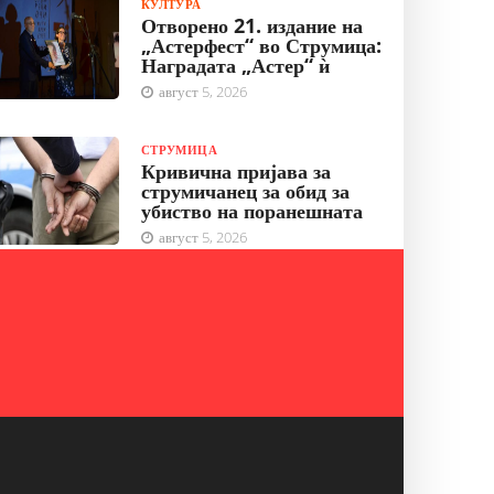
КУЛТУРА
Отворено 21. издание на
„Астерфест“ во Струмица:
Наградата „Астер“ ѝ
август 5, 2026
СТРУМИЦА
Кривична пријава за
струмичанец за обид за
убиство на поранешната
август 5, 2026