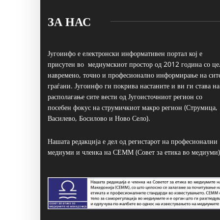
ЗА НАС
Југоинфо е електронски информативен портал кој е
присутен во медиумскиот простор од 2012 година со це
навремено, точно и професионално информирање на сит
граѓани. Југоинфо ги покрива настаните и ви ги става на
располагање сите вести од Југоисточниот регион со
посебен фокус на струмичкиот макро регион (Струмица,
Василево, Босилово и Ново Село).
Нашата редакција е дел од регистарот на професионални
медиуми и членка на СЕММ (Совет за етика во медиуми)