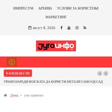
ИМПРЕСУМ
АРХИВА
УСЛОВИ ЗА КОРИСТЕЊЕ
МАРКЕТИНГ
август 8, 2026
ФЛЕШ ВЕСТИ
ТРАМП НАРЕДИ ВОЈСКАТА ДА КОРИСТИ МЕТАЛИ САМО ОД САД
По
ИЛИ ОД ПАРТНЕРСКИ ЗЕМЈИ Ќе профитираме ли со бакарот од
Дома
учи паметно
Иловица и со антимонот?