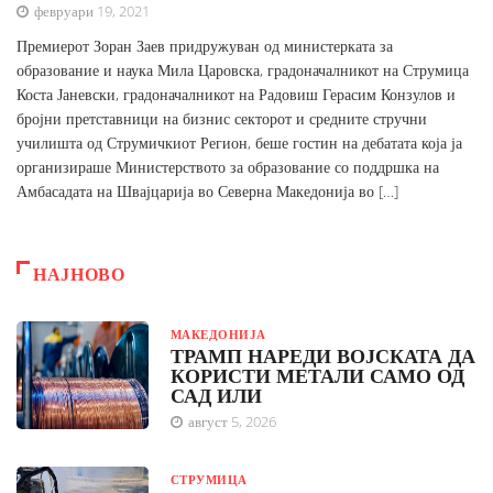
февруари 19, 2021
Премиерот Зоран Заев придружуван од министерката за
образование и наука Мила Царовска, градоначалникот на Струмица
Коста Јаневски, градоначалникот на Радовиш Герасим Конзулов и
бројни претставници на бизнис секторот и средните стручни
училишта од Струмичкиот Регион, беше гостин на дебатата која ја
организираше Министерството за образование со поддршка на
Амбасадата на Швајцарија во Северна Македонија во […]
НАЈНОВО
МАКЕДОНИЈА
ТРАМП НАРЕДИ ВОЈСКАТА ДА
КОРИСТИ МЕТАЛИ САМО ОД
САД ИЛИ
август 5, 2026
СТРУМИЦА