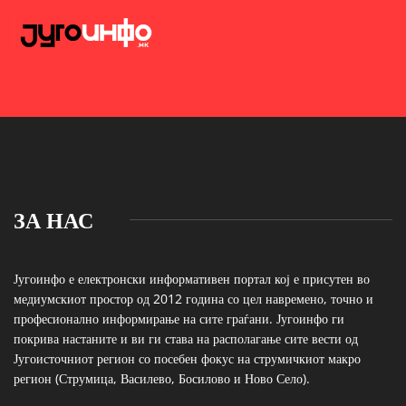
ЗА НАС
Југоинфо е електронски информативен портал кој е присутен во
медиумскиот простор од 2012 година со цел навремено, точно и
професионално информирање на сите граѓани. Југоинфо ги
покрива настаните и ви ги става на располагање сите вести од
Југоисточниот регион со посебен фокус на струмичкиот макро
регион (Струмица, Василево, Босилово и Ново Село).