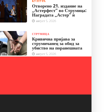
КУЛТУРА
Отворено 21. издание на
„Астерфест“ во Струмица:
Наградата „Астер“ ѝ
август 5, 2026
СТРУМИЦА
Кривична пријава за
струмичанец за обид за
убиство на поранешната
август 5, 2026