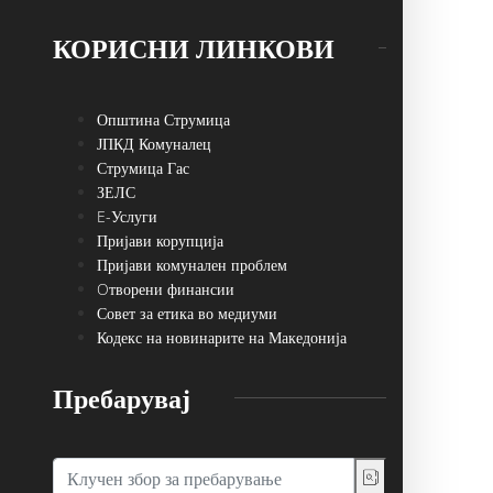
КОРИСНИ ЛИНКОВИ
Општина Струмица
ЈПКД Комуналец
Струмица Гас
ЗЕЛС
E-Услуги
Пријави корупција
Пријави комунален проблем
Oтворени финансии
Совет за етика во медиуми
Кодекс на новинарите на Македонија
Пребарувај