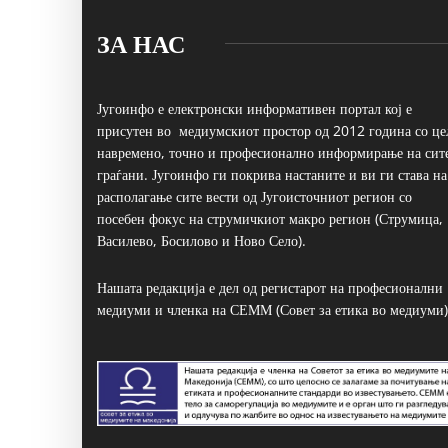
ЗА НАС
Југоинфо е електронски информативен портал кој е
присутен во медиумскиот простор од 2012 година со це
навремено, точно и професионално информирање на сит
граѓани. Југоинфо ги покрива настаните и ви ги става на
располагање сите вести од Југоисточниот регион со
посебен фокус на струмичкиот макро регион (Струмица,
Василево, Босилово и Ново Село).
Нашата редакција е дел од регистарот на професионални
медиуми и членка на СЕММ (Совет за етика во медиуми)