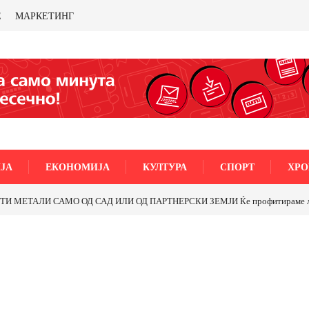
Е
МАРКЕТИНГ
ЈА
ЕКОНОМИЈА
КУЛТУРА
СПОРТ
ХРО
МЕТАЛИ САМО ОД САД ИЛИ ОД ПАРТНЕРСКИ ЗЕМЈИ Ќе профитираме ли со 