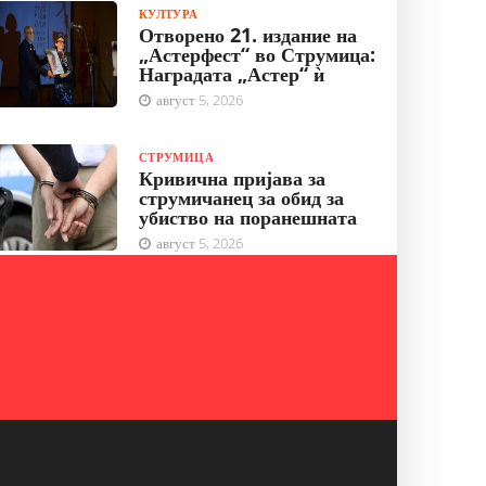
КУЛТУРА
Отворено 21. издание на
„Астерфест“ во Струмица:
Наградата „Астер“ ѝ
август 5, 2026
СТРУМИЦА
Кривична пријава за
струмичанец за обид за
убиство на поранешната
август 5, 2026