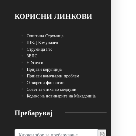
КОРИСНИ ЛИНКОВИ
Општина Струмица
ЈПКД Комуналец
Струмица Гас
ЗЕЛС
E-Услуги
Пријави корупција
Пријави комунален проблем
Oтворени финансии
Совет за етика во медиуми
Кодекс на новинарите на Македонија
Пребарувај