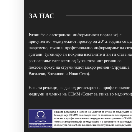
ЗА НАС
Југоинфо е електронски информативен портал кој е
присутен во медиумскиот простор од 2012 година со це
навремено, точно и професионално информирање на сит
граѓани. Југоинфо ги покрива настаните и ви ги става на
располагање сите вести од Југоисточниот регион со
посебен фокус на струмичкиот макро регион (Струмица,
Василево, Босилово и Ново Село).
Нашата редакција е дел од регистарот на професионални
медиуми и членка на СЕММ (Совет за етика во медиуми)