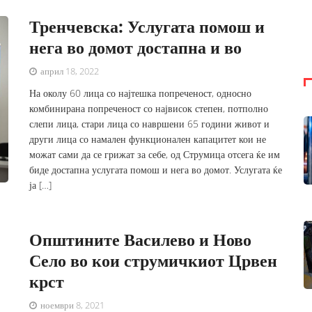
Тренчевска: Услугата помош и
нега во домот достапна и во
април 18, 2022
На околу 60 лица со најтешка попреченост, односно
комбинирана попреченост со највисок степен, потполно
слепи лица, стари лица со навршени 65 години живот и
други лица со намален функционален капацитет кои не
можат сами да се грижат за себе, од Струмица отсега ќе им
биде достапна услугата помош и нега во домот. Услугата ќе
ја […]
Општините Василево и Ново
Село во кои струмичкиот Црвен
крст
ноември 8, 2021