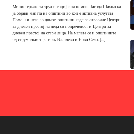
Министерката за труд и социјална помош, Јагода Шахпаска
ја објави мапата на општини во кои е активна услугата
Помош и нега во домот, општини каде се отвориле Центри
за дневен престој на деца со попреченост и Центри за
дневен престој на стари лица. На мапата се и општините
од струмичкиот регион, Василево и Ново Село, […]