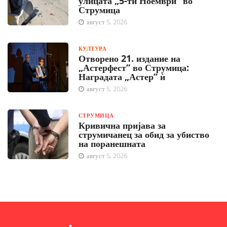
улицата „5-ти Ноември“ во
Струмица
август 5, 2026
КУЛТУРА
Отворено 21. издание на
„Астерфест“ во Струмица:
Наградата „Астер“ ѝ
август 5, 2026
СТРУМИЦА
Кривична пријава за
струмичанец за обид за убиство
на поранешната
август 5, 2026