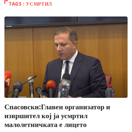
TAGS : УСМРТИЛ
Спасовски:Главен организатор и
извршител кој ја усмртил
малолетничката е лицето