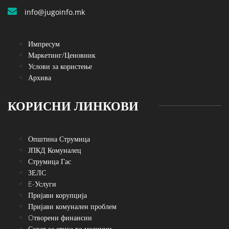
info@jugoinfo.mk
Импресум
Маркетинг/Ценовник
Услови за користење
Архива
КОРИСНИ ЛИНКОВИ
Општина Струмица
ЈПКД Комуналец
Струмица Гас
ЗЕЛС
E-Услуги
Пријави корупција
Пријави комунален проблем
Oтворени финансии
Совет за етика во медиуми