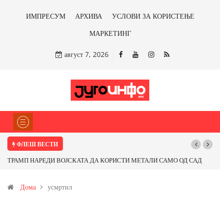
ИМПРЕСУМ
АРХИВА
УСЛОВИ ЗА КОРИСТЕЊЕ
МАРКЕТИНГ
август 7, 2026
ФЛЕШ ВЕСТИ
ТРАМП НАРЕДИ ВОЈСКАТА ДА КОРИСТИ МЕТАЛИ САМО ОД САД
Поч
ИЛИ ОД ПАРТНЕРСКИ ЗЕМЈИ Ќе профитираме ли со бакарот од
Дома
усмртил
Иловица и со антимонот?