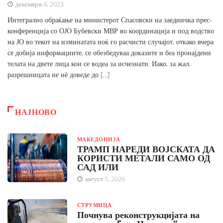
декември 4, 2023
Интегрално обраќање на министерот Спасовски на заедничка прес-
конференција со ОЈО Бубевски МВР во координација и под водство
на ЈО во текот на изминатата ноќ го расчисти случајот, откако вчера
се добија информациите, се обезбедуваа доказите и беа пронајдени
телата на двете лица кои се водеа за исчезнати. Иако, за жал,
разрешницата не нѐ доведе до […]
НАЈНОВО
МАКЕДОНИЈА
ТРАМП НАРЕДИ ВОЈСКАТА ДА
КОРИСТИ МЕТАЛИ САМО ОД
САД ИЛИ
август 5, 2026
СТРУМИЦА
Почнува реконструкцијата на