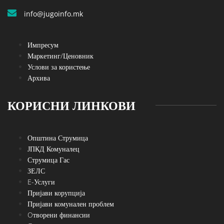
info@jugoinfo.mk
Импресум
Маркетинг/Ценовник
Услови за користење
Архива
КОРИСНИ ЛИНКОВИ
Општина Струмица
ЈПКД Комуналец
Струмица Гас
ЗЕЛС
E-Услуги
Пријави корупција
Пријави комунален проблем
Oтворени финансии