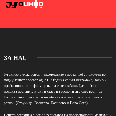
ЗА НАС
Југоинфо е електронски информативен портал кој е присутен во
медиумскиот простор од 2012 година со цел навремено, точно и
професионално информирање на сите граѓани. Југоинфо ги
покрива настаните и ви ги става на располагање сите вести од
Југоисточниот регион со посебен фокус на струмичкиот макро
регион (Струмица, Василево, Босилово и Ново Село).
Нашата редакција е дел од регистарот на професионални медиуми и