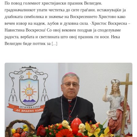
По повод големиот христијански празник Велигден,
градоначалникот упати честитка до сите граѓани, истакнувајќи ја
длабоката симболика и значење на Воскресението Христово како
вечен извор на надеж, љубов и духовна сила. -Христос Воскресна –
Навистина Воскресна! Со овој вековен поздрав ја споделуваме
радоста, вербата и светлината што овој празник ги носи. Нека
Велигден биде поттик за […]