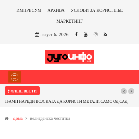
ИМПРЕСУМ
АРХИВА
УСЛОВИ ЗА КОРИСТЕЊЕ
МАРКЕТИНГ
август 6, 2026
ФЛЕШ ВЕСТИ
О ОД САД
Почнува реконструкцијата на улицата „5-ти Ноември“ во Струми
от од
Дома
велигденска честитка