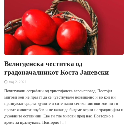
Велигденска честитка од
градоначалникот Коста Јаневски
мај 2, 2021
Почитувани сограѓани од христијанска вероисповед, Постојат
мигови кои не прават да се чувствуваме возвишено и во кои ни
празнуваат срцата, душите и сите наши сетила, мигови кои ни го
прават животот поубав и не канат да бидеме верни на традицијата и
духовните оставнини. Еве ги тие мигови пред нас. Повторно е
време за празнување. Повторно […]