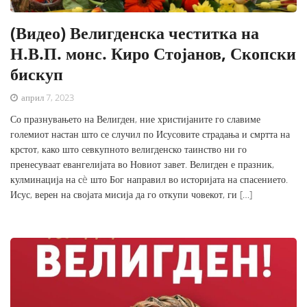
(Видео) Велигденска честитка на
Н.В.П. монс. Киро Стојанов, Скопски
бискуп
април 7, 2023
Со празнувањето на Велигден, ние христијаните го славиме
големиот настан што се случил по Исусовите страдања и смртта на
крстот, како што севкупното велигденско таинство ни го
пренесуваат евангелијата во Новиот завет. Велигден е празник,
кулминација на сè што Бог направил во историјата на спасението.
Исус, верен на својата мисија да го откупи човекот, ги […]