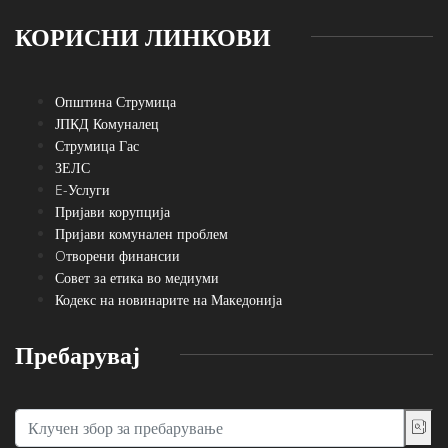
КОРИСНИ ЛИНКОВИ
Општина Струмица
ЈПКД Комуналец
Струмица Гас
ЗЕЛС
E-Услуги
Пријави корупција
Пријави комунален проблем
Oтворени финансии
Совет за етика во медиуми
Кодекс на новинарите на Македонија
Пребарувај