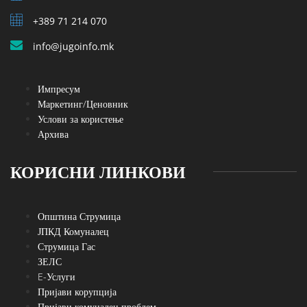
+389 71 214 070
info@jugoinfo.mk
Импресум
Маркетинг/Ценовник
Услови за користење
Архива
КОРИСНИ ЛИНКОВИ
Општина Струмица
ЈПКД Комуналец
Струмица Гас
ЗЕЛС
E-Услуги
Пријави корупција
Пријави комунален проблем