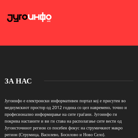
ЗА НАС
Југоинфо е електронски информативен портал кој е присутен во
медиумскиот простор од 2012 година со цел навремено, точно и
професионално информирање на сите граѓани. Југоинфо ги
покрива настаните и ви ги става на располагање сите вести од
Југоисточниот регион со посебен фокус на струмичкиот макро
регион (Струмица, Василево, Босилово и Ново Село).