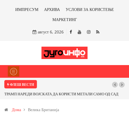
ИМПРЕСУМ
АРХИВА
УСЛОВИ ЗА КОРИСТЕЊЕ
МАРКЕТИНГ
август 6, 2026
ФЛЕШ ВЕСТИ
РАМП НАРЕДИ ВОЈСКАТА ДА КОРИСТИ МЕТАЛИ САМО ОД САД
Почнува
И ОД ПАРТНЕРСКИ ЗЕМЈИ Ќе профитираме ли со бакарот од
Дома
Велика Британија
овица и со антимонот?