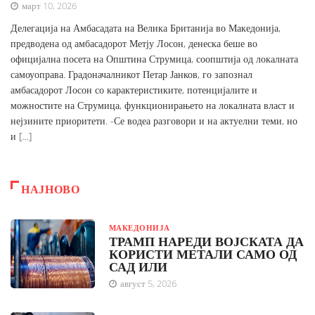
март 10, 2026
Делегација на Амбасадата на Велика Британија во Македонија,
предводена од амбасадорот Метју Лосон, денеска беше во
официјална посета на Општина Струмица, соопштија од локалната
самоуоправа. Градоначалникот Петар Јанков, го запознал
амбасадорот Лосон со карактеристиките, потенцијалите и
можностите на Струмица, функционирањето на локалната власт и
нејзините приоритети. -Се водеа разговори и на актуелни теми, но
и […]
НАЈНОВО
МАКЕДОНИЈА
ТРАМП НАРЕДИ ВОЈСКАТА ДА
КОРИСТИ МЕТАЛИ САМО ОД
САД ИЛИ
август 5, 2026