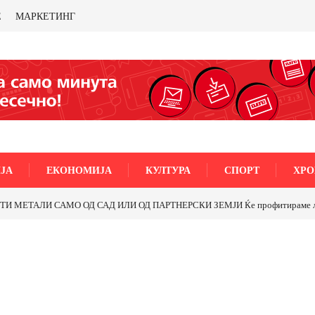
Е
МАРКЕТИНГ
ЈА
ЕКОНОМИЈА
КУЛТУРА
СПОРТ
ХРО
МЕТАЛИ САМО ОД САД ИЛИ ОД ПАРТНЕРСКИ ЗЕМЈИ Ќе профитираме ли со 