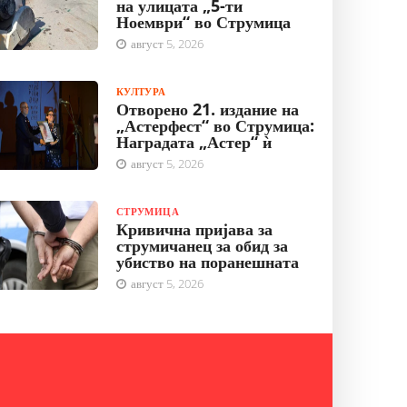
на улицата „5-ти
Ноември“ во Струмица
август 5, 2026
КУЛТУРА
Отворено 21. издание на
„Астерфест“ во Струмица:
Наградата „Астер“ ѝ
август 5, 2026
СТРУМИЦА
Кривична пријава за
струмичанец за обид за
убиство на поранешната
август 5, 2026