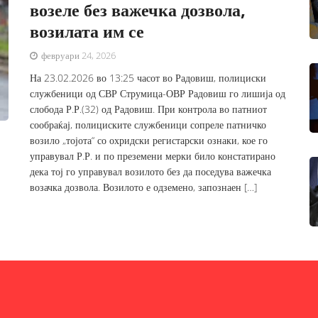
возеле без важечка дозвола,
возилата им се
февруари 24, 2026
На 23.02.2026 во 13:25 часот во Радовиш, полициски
службеници од СВР Струмица-ОВР Радовиш го лишија од
слобода Р.Р.(32) од Радовиш. При контрола во патниот
сообраќај, полициските службеници сопреле патничко
возило „тојота“ со охридски регистарски ознаки, кое го
управувал Р.Р. и по преземени мерки било констатирано
дека тој го управувал возилото без да поседува важечка
возачка дозвола. Возилото е одземено, запознаен […]