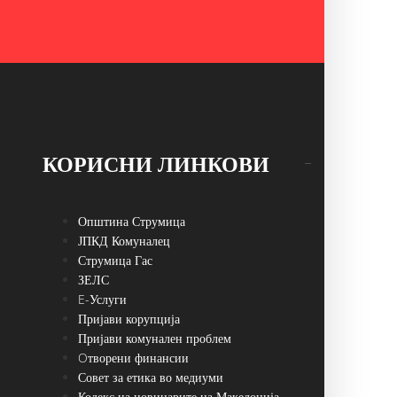
КОРИСНИ ЛИНКОВИ
Општина Струмица
ЈПКД Комуналец
Струмица Гас
ЗЕЛС
E-Услуги
Пријави корупција
Пријави комунален проблем
Oтворени финансии
Совет за етика во медиуми
Кодекс на новинарите на Македонија