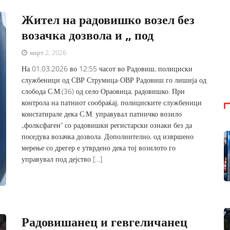
Жител на радовишко возел без
возачка дозвола и „ под
март 2, 2026
На 01.03.2026 во 12:55 часот во Радовиш, полициски
службеници од СВР Струмица-ОВР Радовиш го лишија од
слобода С.М.(36) од село Ораовица, радовишко. При
контрола на патниот сообраќај, полициските службеници
констатирале дека С.М. управувал патничко возило
„фолксфаген“ со радовишки регистарски ознаки без да
поседува возачка дозвола. Дополнително, од извршено
мерење со дрегер е утврдено дека тој возилото го
управувал под дејство […]
Радовишанец и гевгеличанец