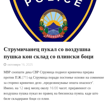
Струмичанец пукал со воздушна
пушка кон склад со плински боци
октомври 16, 2025
МВР соопшти дека СВР Струмица поднесе кривична пријава
против П.Ж.(71) од Струмица поради постоење основи на сомнение
за сторено кривично дело ,,предизвикување општа опасност’’.
Имено, на 12 овој месец околу 16:00 часот, пријавениот со
воздушна пушка пукал во правец на бензинска пумпа, каде што
биле складирани боци со плин.