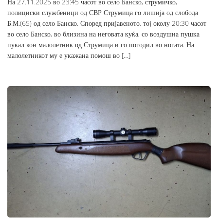
На 27.11.2025 во 23:45 часот во село Банско, струмичко,
полициски службеници од СВР Струмица го лишија од слобода
Б.М.(65) од село Банско. Според пријавеното, тој околу 20:30 часот
во село Банско, во близина на неговата куќа, со воздушна пушка
пукал кон малолетник од Струмица и го погодил во ногата. На
малолетникот му е укажана помош во […]