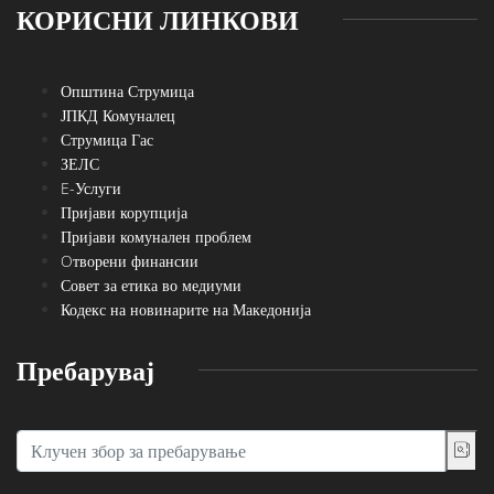
КОРИСНИ ЛИНКОВИ
Општина Струмица
ЈПКД Комуналец
Струмица Гас
ЗЕЛС
E-Услуги
Пријави корупција
Пријави комунален проблем
Oтворени финансии
Совет за етика во медиуми
Кодекс на новинарите на Македонија
Пребарувај