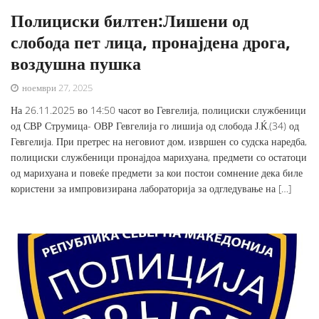
Полициски билтен:Лишени од
слобода пет лица, пронајдена дрога,
воздушна пушка
ноември 27, 2025
На 26.11.2025 во 14:50 часот во Гевгелија, полициски службеници
од СВР Струмица- ОВР Гевгелија го лишија од слобода Ј.Ќ.(34) од
Гевгелија. При претрес на неговиот дом, извршен со судска наредба,
полициски службеници пронајдоа марихуана, предмети со остатоци
од марихуана и повеќе предмети за кои постои сомнение дека биле
користени за импровизирана лабораторија за одгледување на […]