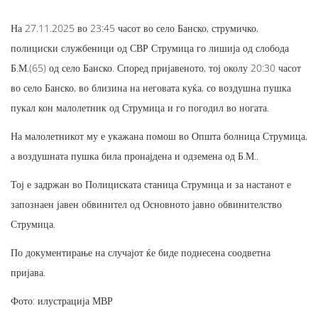
На 27.11.2025 во 23:45 часот во село Банско, струмичко,
полициски службеници од СВР Струмица го лишија од слобода
Б.М.(65) од село Банско. Според пријавеното, тој околу 20:30 часот
во село Банско, во близина на неговата куќа, со воздушна пушка
пукал кон малолетник од Струмица и го погодил во ногата.
На малолетникот му е укажана помош во Општа болница Струмица,
а воздушната пушка била пронајдена и одземена од Б.М..
Тој е задржан во Полициската станица Струмица и за настанот е
запознаен јавен обвинител од Основното јавно обвинителство
Струмица.
По документирање на случајот ќе биде поднесена соодветна
пријава.
Фото: илустрација МВР