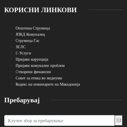
КОРИСНИ ЛИНКОВИ
Општина Струмица
ЈПКД Комуналец
Струмица Гас
ЗЕЛС
E-Услуги
Пријави корупција
Пријави комунален проблем
Oтворени финансии
Совет за етика во медиуми
Кодекс на новинарите на Македонија
Пребарувај