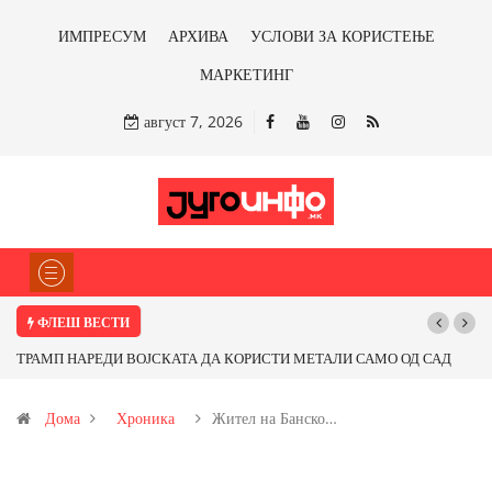
ИМПРЕСУМ
АРХИВА
УСЛОВИ ЗА КОРИСТЕЊЕ
МАРКЕТИНГ
август 7, 2026
ФЛЕШ ВЕСТИ
НАРЕДИ ВОЈСКАТА ДА КОРИСТИ МЕТАЛИ САМО ОД САД
Почнува рекон
ПАРТНЕРСКИ ЗЕМЈИ Ќе профитираме ли со бакарот од
Дома
Хроника
Жител на Банско…
и со антимонот?