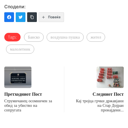
Сподели:
Повеќе
Tags:
Банско
воздушна пушка
жител
малолетник
Претходниот Пост
Следниот Пост
Струмичанец осомничен за
Кај тројца грчки државјани
обид за убиство на
на Стар Дојран
сопругата
пронајдени…