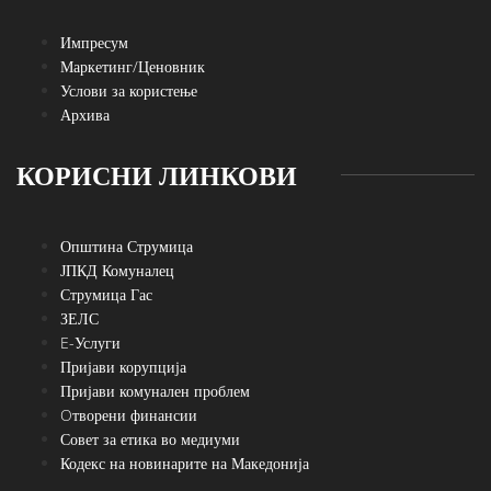
Импресум
Маркетинг/Ценовник
Услови за користење
Архива
КОРИСНИ ЛИНКОВИ
Општина Струмица
ЈПКД Комуналец
Струмица Гас
ЗЕЛС
E-Услуги
Пријави корупција
Пријави комунален проблем
Oтворени финансии
Совет за етика во медиуми
Кодекс на новинарите на Македонија