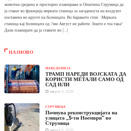
животна средина и просторно планирање и Општина Струмица да
ја стават во фукнција мерната станица за загаденоста на воздухот
поставена во кругот на болницата. Во барањето стои: -Мерната
станица кај болницата од 7ми Август не работи. Зошто е тоа така?
Дали планирате да ја ставите во […]
НАЈНОВО
МАКЕДОНИЈА
ТРАМП НАРЕДИ ВОЈСКАТА ДА
КОРИСТИ МЕТАЛИ САМО ОД
САД ИЛИ
август 5, 2026
СТРУМИЦА
Почнува реконструкцијата на
улицата „5-ти Ноември“ во
Струмица
август 5, 2026