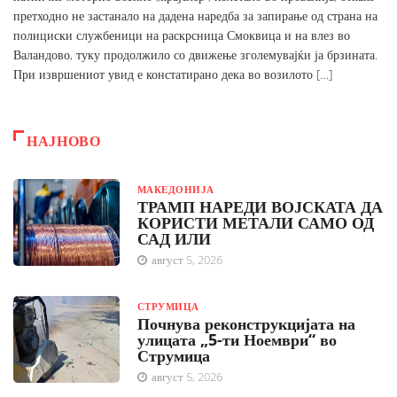
претходно не застанало на дадена наредба за запирање од страна на
полициски службеници на раскрсница Смоквица и на влез во
Валандово, туку продолжило со движење зголемувајќи ја брзината.
При извршениот увид е констатирано дека во возилото […]
НАЈНОВО
МАКЕДОНИЈА
ТРАМП НАРЕДИ ВОЈСКАТА ДА
КОРИСТИ МЕТАЛИ САМО ОД
САД ИЛИ
август 5, 2026
СТРУМИЦА
Почнува реконструкцијата на
улицата „5-ти Ноември“ во
Струмица
август 5, 2026