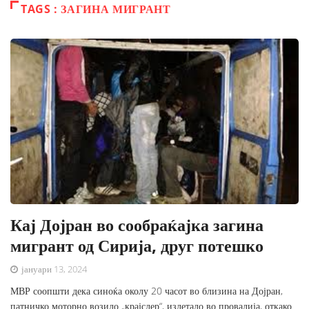
TAGS : ЗАГИНА МИГРАНТ
Кај Дојран во сообраќајка загина
мигрант од Сирија, друг потешко
јануари 13, 2024
МВР соопшти дека синоќа околу 20 часот во близина на Дојран,
патничко моторно возило „крајслер“, излетало во провалија, откако