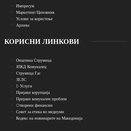
Импресум
Маркетинг/Ценовник
Услови за користење
Архива
КОРИСНИ ЛИНКОВИ
Општина Струмица
ЈПКД Комуналец
Струмица Гас
ЗЕЛС
E-Услуги
Пријави корупција
Пријави комунален проблем
Oтворени финансии
Совет за етика во медиуми
Кодекс на новинарите на Македонија