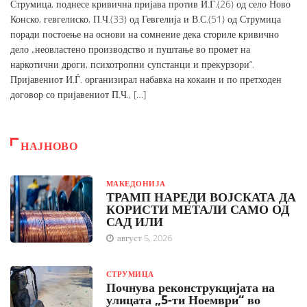
Струмица, поднесе кривична пријава против И.Ѓ.(26) од село Ново
Конско, гевгелиско, П.Ч.(33) од Гевгелија и В.С.(51) од Струмица
поради постоење на основи на сомнение дека сториле кривично
дело „неовластено производство и пуштање во промет на
наркотични дроги, психотропни супстанци и прекурзори“.
Пријавениот И.Ѓ. организирал набавка на кокаин и по претходен
договор со пријавениот П.Ч., […]
НАЈНОВО
МАКЕДОНИЈА
ТРАМП НАРЕДИ ВОЈСКАТА ДА
КОРИСТИ МЕТАЛИ САМО ОД
САД ИЛИ
август 5, 2026
СТРУМИЦА
Почнува реконструкцијата на
улицата „5-ти Ноември“ во