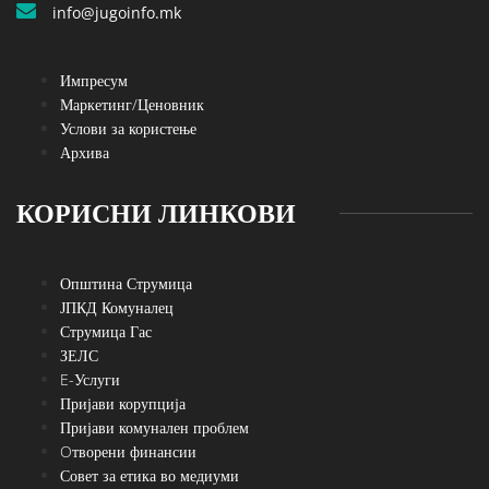
info@jugoinfo.mk
Импресум
Маркетинг/Ценовник
Услови за користење
Архива
КОРИСНИ ЛИНКОВИ
Општина Струмица
ЈПКД Комуналец
Струмица Гас
ЗЕЛС
E-Услуги
Пријави корупција
Пријави комунален проблем
Oтворени финансии
Совет за етика во медиуми