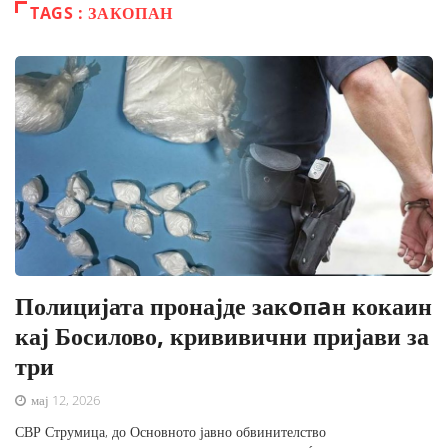
TAGS : ЗАКОПАН
Полицијата пронајде закoпaн кокаин
кај Босилово, крививични пријави за
три
мај 12, 2026
СВР Струмица, до Основното јавно обвинителство