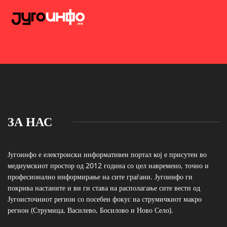
ЗА НАС
Југоинфо е електронски информативен портал кој е присутен во
медиумскиот простор од 2012 година со цел навремено, точно и
професионално информирање на сите граѓани. Југоинфо ги
покрива настаните и ви ги става на располагање сите вести од
Југоисточниот регион со посебен фокус на струмичкиот макро
регион (Струмица, Василево, Босилово и Ново Село).