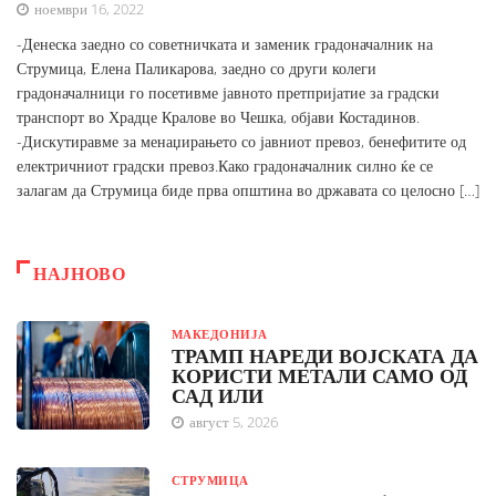
ноември 16, 2022
-Денеска заедно со советничката и заменик градоначалник на
Струмица, Елена Паликарова, заедно со други колеги
градоначалници го посетивме јавното претпријатие за градски
транспорт во Храдце Кралове во Чешка, објави Костадинов.
-Дискутиравме за менаџирањето со јавниот превоз, бенефитите од
електричниот градски превоз.Како градоначалник силно ќе се
залагам да Струмица биде прва општина во државата со целосно […]
НАЈНОВО
МАКЕДОНИЈА
ТРАМП НАРЕДИ ВОЈСКАТА ДА
КОРИСТИ МЕТАЛИ САМО ОД
САД ИЛИ
август 5, 2026
СТРУМИЦА