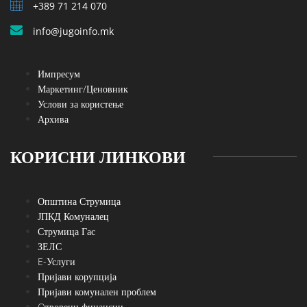
+389 71 214 070
info@jugoinfo.mk
Импресум
Маркетинг/Ценовник
Услови за користење
Архива
КОРИСНИ ЛИНКОВИ
Општина Струмица
ЈПКД Комуналец
Струмица Гас
ЗЕЛС
E-Услуги
Пријави корупција
Пријави комунален проблем
Oтворени финансии