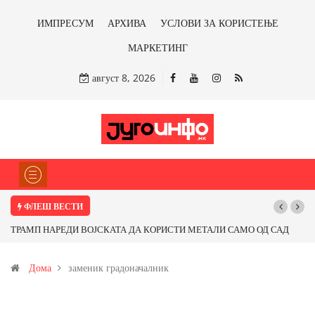
ИМПРЕСУМ
АРХИВА
УСЛОВИ ЗА КОРИСТЕЊЕ
МАРКЕТИНГ
август 8, 2026
ФЛЕШ ВЕСТИ
ТРАМП НАРЕДИ ВОЈСКАТА ДА КОРИСТИ МЕТАЛИ САМО ОД САД
ИЛИ ОД ПАРТНЕРСКИ ЗЕМЈИ Ќе профитираме ли со бакарот од
Дома
заменик градоначалник
Иловица и со антимонот?