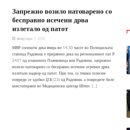
Запрежно возило натоварено со
бесправно исечени дрва
излетало од патот
февруари 1, 2026
МВР соопшти дека вчера во 14:30 часот во Полициската
станица Радовиш е пријавено дека на регионалниот пат Р
2431 од планината Плачковица кон Радовиш, запрежно
возило натоварено со бесправно исечени огревни дрва,
излетало надвор од патот. При тоа, со тешки телесни
повреди се здобил Џ.Б.(23) од Радовиш, а повредите биле
констатирани во Медицински центар Штип. […]