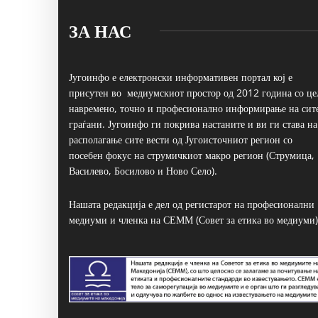
ЗА НАС
Југоинфо е електронски информативен портал кој е
присутен во медиумскиот простор од 2012 година со це
навремено, точно и професионално информирање на сит
граѓани. Југоинфо ги покрива настаните и ви ги става на
располагање сите вести од Југоисточниот регион со
посебен фокус на струмичкиот макро регион (Струмица,
Василево, Босилово и Ново Село).
Нашата редакција е дел од регистарот на професионални
медиуми и членка на СЕММ (Совет за етика во медиуми)