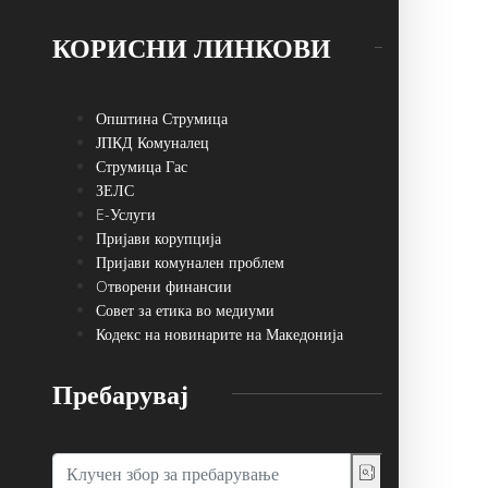
КОРИСНИ ЛИНКОВИ
Општина Струмица
ЈПКД Комуналец
Струмица Гас
ЗЕЛС
E-Услуги
Пријави корупција
Пријави комунален проблем
Oтворени финансии
Совет за етика во медиуми
Кодекс на новинарите на Македонија
Пребарувај