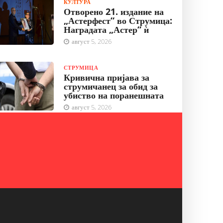
КУЛТУРА
Отворено 21. издание на
„Астерфест“ во Струмица:
Наградата „Астер“ ѝ
август 5, 2026
СТРУМИЦА
Кривична пријава за
струмичанец за обид за
убиство на поранешната
август 5, 2026