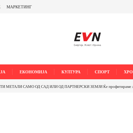
Е
МАРКЕТИНГ
ЈА
ЕКОНОМИЈА
КУЛТУРА
СПОРТ
ХРО
МЕТАЛИ САМО ОД САД ИЛИ ОД ПАРТНЕРСКИ ЗЕМЈИ Ќе профитираме ли со 