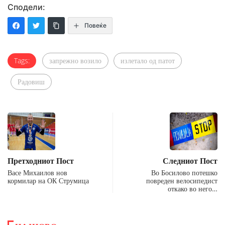
Сподели:
Повеќе
Tags:
запрежно возило
излетало од патот
Радовиш
Претходниот Пост
Следниот Пост
Васе Михаилов нов
Во Босилово потешко
кормилар на ОК Струмица
повреден велосипедист
откако во него…