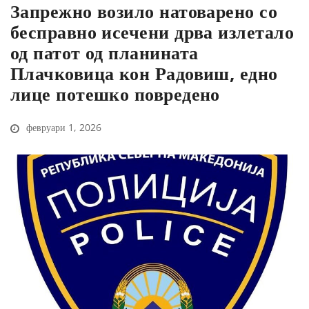
Запрежно возило натоварено со
бесправно исечени дрва излетало
од патот од планината
Плачковица кон Радовиш, едно
лице потешко повредено
февруари 1, 2026