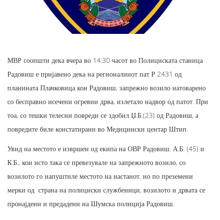
МВР соопшти дека вчера во 14:30 часот во Полициската станица
Радовиш е пријавено дека на регионалниот пат Р 2431 од
планината Плачковица кон Радовиш, запрежно возило натоварено
со бесправно исечени огревни дрва, излетало надвор од патот. При
тоа, со тешки телесни повреди се здобил Џ.Б.(23) од Радовиш, а
повредите биле констатирани во Медицински центар Штип.
Увид на местото е извршен од екипа на ОВР Радовиш. А.Б. (45) и
К.Б., кои исто така се превезувале на запрежното возило, со
возилото го напуштиле местото на настанот, но по преземени
мерки од страна на полициски службеници, возилото и дрвата се
пронајдени и предадени на Шумска полиција Радовиш.