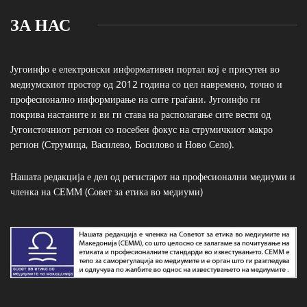
ЗА НАС
Југоинфо е електронски информативен портал кој е присутен во
медиумскиот простор од 2012 година со цел навремено, точно и
професионално информирање на сите граѓани. Југоинфо ги
покрива настаните и ви ги става на располагање сите вести од
Југоисточниот регион со посебен фокус на струмичкиот макро
регион (Струмица, Василево, Босилово и Ново Село).
Нашата редакција е дел од регистарот на професионални медиуми и
членка на СЕММ (Совет за етика во медиуми)