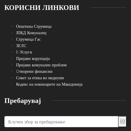
КОРИСНИ ЛИНКОВИ
Општина Струмица
ЈПКД Комуналец
Струмица Гас
ЗЕЛС
E-Услуги
Пријави корупција
Пријави комунален проблем
Oтворени финансии
Совет за етика во медиуми
Кодекс на новинарите на Македонија
Пребарувај