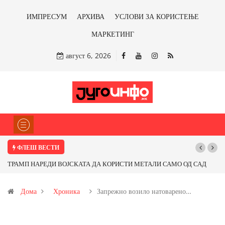
ИМПРЕСУМ
АРХИВА
УСЛОВИ ЗА КОРИСТЕЊЕ
МАРКЕТИНГ
август 6, 2026
ФЛЕШ ВЕСТИ
ТРАМП НАРЕДИ ВОЈСКАТА ДА КОРИСТИ МЕТАЛИ САМО ОД САД
ИЛИ ОД ПАРТНЕРСКИ ЗЕМЈИ Ќе профитираме ли со бакарот од
Дома
Хроника
Запрежно возило натоварено…
Иловица и со антимонот?