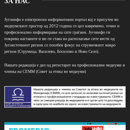
ЗА НАС
Југоинфо е електронски информативен портал кој е присутен во
медиумскиот простор од 2012 година со цел навремено, точно и
професионално информирање на сите граѓани. Југоинфо ги
покрива настаните и ви ги става на располагање сите вести од
Југоисточниот регион со посебен фокус на струмичкиот макро
регион (Струмица, Василево, Босилово и Ново Село).
Нашата редакција е дел од регистарот на професионални медиуми и
членка на СЕММ (Совет за етика во медиуми)