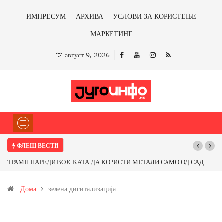
ИМПРЕСУМ
АРХИВА
УСЛОВИ ЗА КОРИСТЕЊЕ
МАРКЕТИНГ
август 9, 2026
ФЛЕШ ВЕСТИ
ТРАМП НАРЕДИ ВОЈСКАТА ДА КОРИСТИ МЕТАЛИ САМО ОД САД
Поч
ИЛИ ОД ПАРТНЕРСКИ ЗЕМЈИ Ќе профитираме ли со бакарот од
Дома
зелена дигитализација
Иловица и со антимонот?