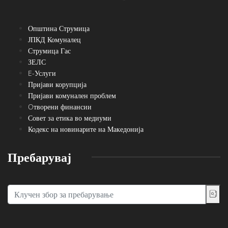
Општина Струмица
ЈПКД Комуналец
Струмица Гас
ЗЕЛС
E-Услуги
Пријави корупција
Пријави комунален проблем
Oтворени финансии
Совет за етика во медиуми
Кодекс на новинарите на Македонија
Пребарувај