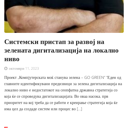
Системски пристап за развој на
зелената дигитализација на локално
ниво
октомври 11, 2023
Проект „Компјутерската моќ станува зелена – GO GREEN“ “Еден од
главните идентификувани предизвици за зелена дигитализација на
локално ниво е недостатокот на сеопфатна државна стратегија со
која ќе се спроведува дигитализацијата. Во оваа насока, прв
приоритет на кој треба да се работи е креирање стратегија која ќе
има цел да создаде систем или процес во […]