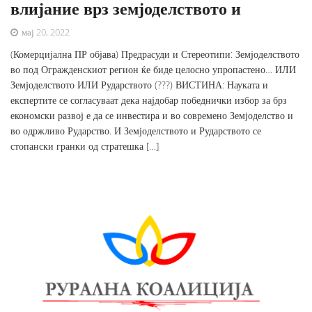
влијание врз земјоделството и
мај 20, 2022
(Комерцијална ПР објава) Предрасуди и Стереотипи: Земјоделството
во под Огражденскиот регион ќе биде целосно упропастено… ИЛИ
Земјоделството ИЛИ Рударството (???) ВИСТИНА: Науката и
експертите се согласуваат дека најдобар победнички избор за брз
економски развој е да се инвестира и во современо Земјоделство и
во одржливо Рударство. И Земјоделството и Рударството се
стопански гранки од стратешка […]