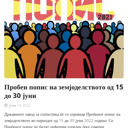
Пробен попис на земјоделството од 15
до 30 јуни
јуни 14, 2022
Државниот завод за статистика ќе го спроведе Пробниот попис на
земјоделството во периодот од 15 до 30 јуни 2022 година. Со
Пробниот попис ќе бидат опфатени одреден број семејни