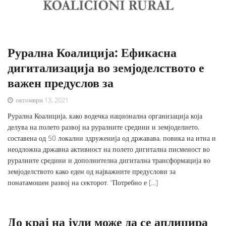
Рурална Коалиција: Ефикасна
дигитализација во земјоделството е
важен предуслов за
октомври 13, 2021
Рурална Коалиција, како водечка национална организација која
делува на полето развој на руралните средини и земјоделието,
составена од 50 локални здруженија од државава, повика на итна и
неодложна државна активност на полето дигитална писменост во
руралните средини и дополнителна дигитална трансформација во
земјоделството како еден од најважните предуслови за
понатамошен развој на секторот. “Потребно е […]
До крај на јули може да се аплицира