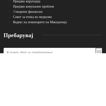
Пријави корупција
Пријави комунален проблем
Oтворени финансии
Совет за етика во медиуми
Кодекс на новинарите на Македонија
Пребарувај
Сите написи се користат само за лично информирање. Преземање,
нивно користење и реемитување се можни само со посебен договор
со основачот на порталот. ©2020, Југоинфо