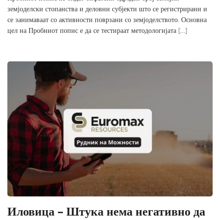
земјоделски стопанства и деловни субјекти што се регистрирани и
се занимаваат со активности поврзани со земјоделството. Основна
цел на Пробниот попис е да се тестираат методологијата […]
Иловица – Штука нема негативно да