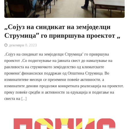
„Сојуз на синдикат на земјоделци
Струмица“ го привршува проектот „
декември 8, 2023
„Сојуз на синдикат на земјоделци Струмица“ го привршува
проектот „Со подигнување на јавната свест до намалување на
ранливоста на струмичкото земјоделство од климатските
промени“,финансиски поддржан од Општина Струмица. Во
изминатитеве месеци се преземени повеќе активности, а
изминатите денови продолжи конкретната реализација на проектот,
преку повеќе средби и активности за едукација и подигање на
свеста на […]