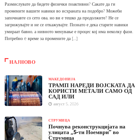
Размислувате да бидете физички поактивни? Сакате да ги
промените вашите навики во исхраната на подобро? Можеби
започнавте со сето ова, но ви е тешко да продолжите? Не се
загрижувајте и не се откажувајте. Познато е дека старите навики
умираат бавно, а нивното менување е процес кој има неколку фази.
Потребно e време за промените да […]
НАЈНОВО
МАКЕДОНИЈА
ТРАМП НАРЕДИ ВОЈСКАТА ДА
КОРИСТИ МЕТАЛИ САМО ОД
САД ИЛИ
август 5, 2026
СТРУМИЦА
Почнува реконструкцијата на
улицата „5-ти Ноември“ во
Струмица