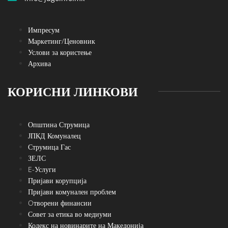
Импресум
Маркетинг/Ценовник
Услови за користење
Архива
КОРИСНИ ЛИНКОВИ
Општина Струмица
ЈПКД Комуналец
Струмица Гас
ЗЕЛС
E-Услуги
Пријави корупција
Пријави комунален проблем
Oтворени финансии
Совет за етика во медиуми
Кодекс на новинарите на Македонија