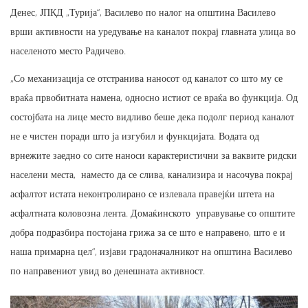
Денес, ЈПКД „Турија“, Василево по налог на општина Василево
врши активности на уредување на каналот покрај главната улица во
населеното место Радичево.
„Со механизација се отстранива наносот од каналот со што му се
враќа првобитната намена, односно истиот се враќа во функција. Од
состојбата на лице место видливо беше дека подолг период каналот
не е чистен поради што ја изгубил и функцијата. Водата од
врнежите заедно со сите наноси карактеристични за ваквите ридски
населени места, наместо да се слива, канализира и насочува покрај
асфалтот истата неконтролирано се излевала правејќи штета на
асфалтната коловозна лента. Домаќинското управување со општите
добра подразбира постојана грижа за се што е направено, што е и
наша примарна цел“, изјави градоначалникот на општина Василево
по направениот увид во денешната активност.