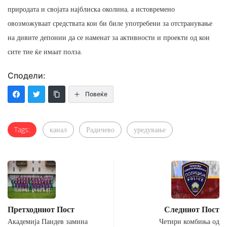
природата и својата најблиска околина, а истовремено
овозможуваат средствата кои би биле употребени за отстранување
на дивите депонии да се наменат за активности и проекти од кои
сите тие ќе имаат полза.
Сподели:
Повеќе
Tags:
канал
Радичево
уредување
Претходниот Пост
Следниот Пост
Академија Пандев замина
Четири комбиња од