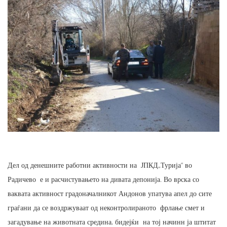
Дел од денешните работни активности на ЈПКД„Турија“ во
Радичево е и расчистувањето на дивата депонија. Во врска со
ваквата активност градоначалникот Андонов упатува апел до сите
граѓани да се воздржуваат од неконтролираното фрлање смет и
загадување на животната средина, бидејќи на тој начинн ја штитат