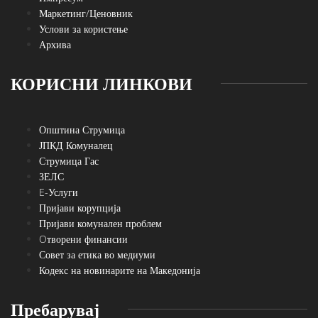
Маркетинг/Ценовник
Услови за користење
Архива
КОРИСНИ ЛИНКОВИ
Општина Струмица
ЈПКД Комуналец
Струмица Гас
ЗЕЛС
E-Услуги
Пријави корупција
Пријави комунален проблем
Oтворени финансии
Совет за етика во медиуми
Кодекс на новинарите на Македонија
Пребарувај