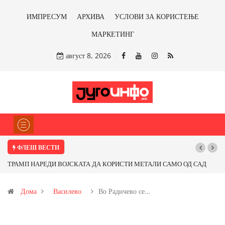
ИМПРЕСУМ
АРХИВА
УСЛОВИ ЗА КОРИСТЕЊЕ
МАРКЕТИНГ
август 8, 2026
ФЛЕШ ВЕСТИ
ЛИ САМО ОД САД
Почнува реконструкцијата на улицата „5-ти Ноември“ в
о бакарот од
Дома
Василево
Во Радичево се…