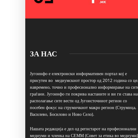
ЗА НАС
Југоинфо е електронски информативен портал кој е
присутен во медиумскиот простор од 2012 година со це
навремено, точно и професионално информирање на сит
граѓани. Југоинфо ги покрива настаните и ви ги става на
располагање сите вести од Југоисточниот регион со
посебен фокус на струмичкиот макро регион (Струмица,
Василево, Босилово и Ново Село).
Нашата редакција е дел од регистарот на професионални
медиуми и членка на СЕММ (Совет за етика во медиуми)