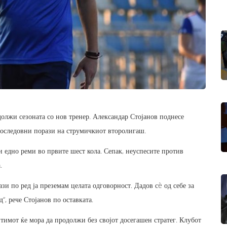
олжи сезоната со нов тренер. Александар Стојанов поднесе
последовни порази на струмичкиот второлигаш.
 едно реми во првите шест кола. Сепак, неуспесите против
.
ази по ред ја преземам целата одговорност. Дадов сè од себе за
д“, рече Стојанов по оставката.
 тимот ќе мора да продолжи без својот досегашен стратег. Клубот