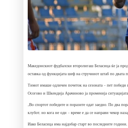
Македонскиот фудбалски второлигаш Беласица ќе ја прод
оставка од функцијата шеф на стручниот штаб по двата 
Тимот имаше одличен почеток на сезоната – пет победи и
Осогово и Шкендија Арачиново ја променија ситуацијата
„Во спортот победите и поразите одат заедно. По два пор
клубот, но кога не оди – време е да се направи чекор наза
Иако Беласица има најдобар старт во последните години,