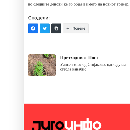
во следните денови ќе го објави името на новиот тренер.
Сподели:
Повеќе
Претходниот Пост
Уапсен маж од Стојаково, одгледувал
стебла канабис