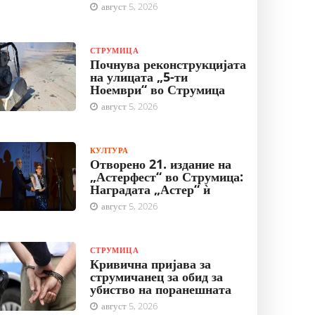
август 5, 2026
СТРУМИЦА
Почнува реконструкцијата
на улицата „5-ти
Ноември“ во Струмица
август 5, 2026
КУЛТУРА
Отворено 21. издание на
„Астерфест“ во Струмица:
Наградата „Астер“ ѝ
август 5, 2026
СТРУМИЦА
Кривична пријава за
струмичанец за обид за
убиство на поранешната
август 5, 2026