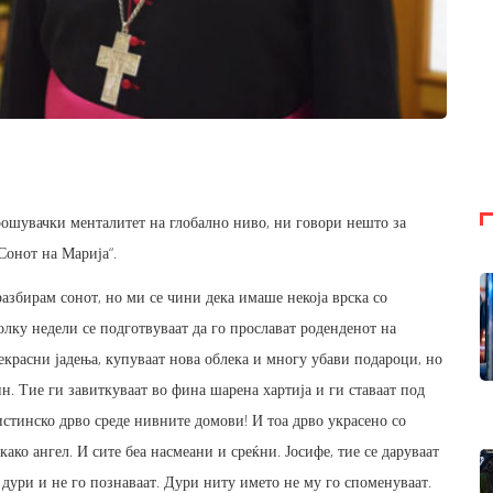
рошувачки менталитет на глобално ниво, ни говори нешто за
Сонот на Марија“.
разбирам сонот, но ми се чини дека имаше некоја врска со
олку недели се подготвуваат да го прослават роденденот на
екрасни јадења, купуваат нова облека и многу убави подароци, но
н. Тие ги завиткуваат во фина шарена хартија и ги ставаат под
вистинско дрво среде нивните домови! И тоа дрво украсено со
како ангел. И сите беа насмеани и среќни. Јосифе, тие се даруваат
 дури и не го познаваат. Дури ниту името не му го споменуваат.