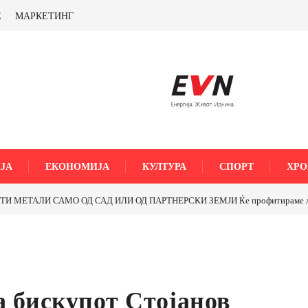
Е
МАРКЕТИНГ
ЈА
ЕКОНОМИЈА
КУЛТУРА
СПОРТ
ХРО
И ОД ПАРТНЕРСКИ ЗЕМЈИ Ќе профитираме ли со бакарот од Иловица и 
а бискупот Стојанов