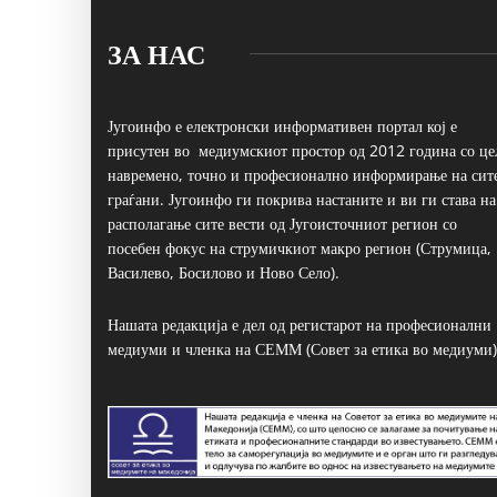
ЗА НАС
Југоинфо е електронски информативен портал кој е
присутен во медиумскиот простор од 2012 година со це
навремено, точно и професионално информирање на сит
граѓани. Југоинфо ги покрива настаните и ви ги става на
располагање сите вести од Југоисточниот регион со
посебен фокус на струмичкиот макро регион (Струмица,
Василево, Босилово и Ново Село).
Нашата редакција е дел од регистарот на професионални
медиуми и членка на СЕММ (Совет за етика во медиуми)