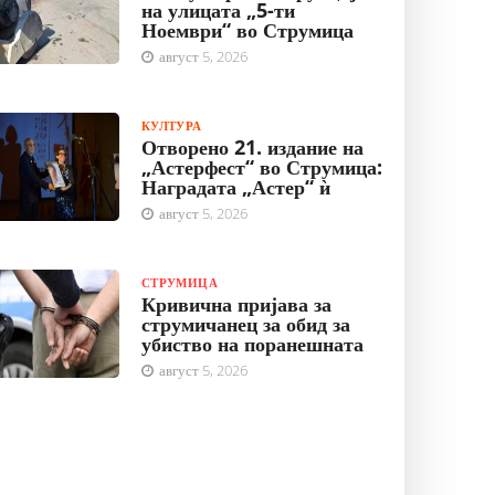
на улицата „5-ти
Ноември“ во Струмица
август 5, 2026
КУЛТУРА
Отворено 21. издание на
„Астерфест“ во Струмица:
Наградата „Астер“ ѝ
август 5, 2026
СТРУМИЦА
Кривична пријава за
струмичанец за обид за
убиство на поранешната
август 5, 2026