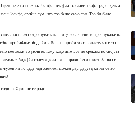
арем не е тоа тажно, Јосифе, некој да го слави твојот роденден, а
Знаеш Јосифе, среќна сум што тоа беше само сон. Тоа би било
 занесеноста од потрошувачката, ниту во себичното грабнување на
усебно прифаќање, бидејќи и Бог нè прифати со воплотувањето на
то кое лежи во јаслите, таму каде што Бог не среќава во својата
лонуваме, бидејќи големи дела ни направи Сесилниот. Затоа се
а љубов ни го даде најголемиот можен дар, дарувајќи ни се во
овек!
година! Христос се роди!