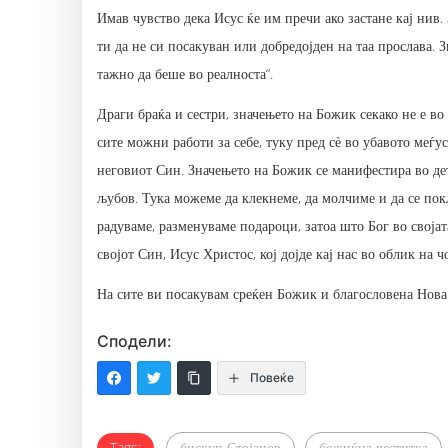
Имав чувство дека Исус ќе им пречи ако застане кај нив. З
ти да не си посакуван или добредојден на таа прослава. 
тажно да беше во реалноста“.
Драги браќа и сестри, значењето на Божик секако не е во
сите можни работи за себе, туку пред сѐ во убавото меѓ
неговиот Син. Значењето на Божик се манифестира во дете
љубов. Тука можеме да клекнеме, да молчиме и да се пок
радуваме, разменуваме подароци, затоа што Бог во својат
својот Син, Исус Христос, кој дојде кај нас во облик на ч
На сите ви посакувам среќен Божик и благословена Нова 
Сподели:
Повеќе
Tags:
бискуп Стојанов
божиќна честитка