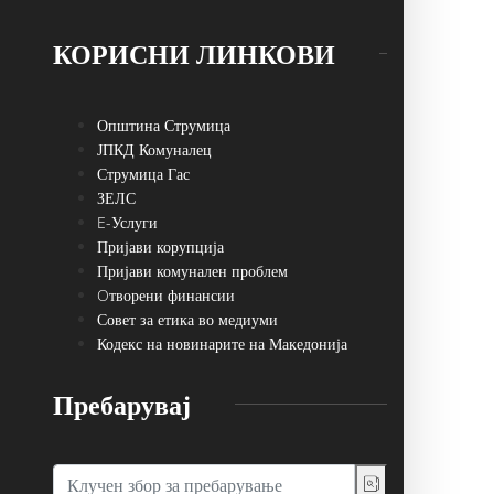
КОРИСНИ ЛИНКОВИ
Општина Струмица
ЈПКД Комуналец
Струмица Гас
ЗЕЛС
E-Услуги
Пријави корупција
Пријави комунален проблем
Oтворени финансии
Совет за етика во медиуми
Кодекс на новинарите на Македонија
Пребарувај