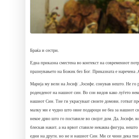
Браќа и сестри,
Една приказна сместена во контекст на современиот пот
празнувањето на Божик без Бог. Приказната е наречена „
Марија му вели на Јосиф: „Јосифе, сонував нешто. Не го 
роденденот на нашиот син. Во сон видов како луѓето нек
нашиот Син. Тие ги украсуваат своите домови, готват пр
малку ми е чудно што овие подароци не беа за нашиот си
некое дрво што го поставиле во својот дом. Да, Јосифе, 
блескав накит, а на врвот ставиле некаква фигура, нешто 
едни на други, но не и нашиот Син. Ми се чини дека тие