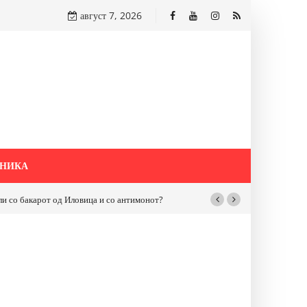
август 7, 2026
НИКА
со антимонот?
Почнува реконструкцијата на улицата „5-ти Ноември“ во Стру