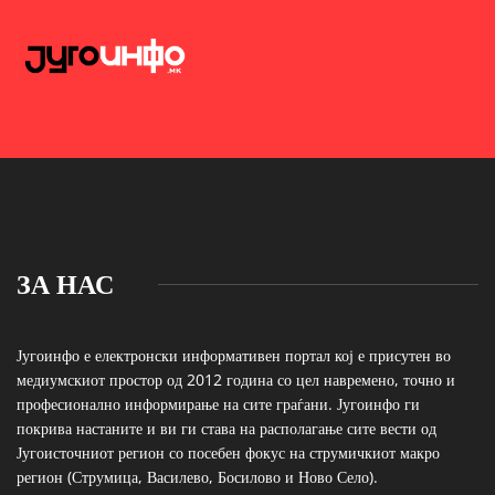
ЗА НАС
Југоинфо е електронски информативен портал кој е присутен во
медиумскиот простор од 2012 година со цел навремено, точно и
професионално информирање на сите граѓани. Југоинфо ги
покрива настаните и ви ги става на располагање сите вести од
Југоисточниот регион со посебен фокус на струмичкиот макро
регион (Струмица, Василево, Босилово и Ново Село).