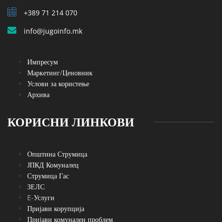
+389 71 214 070
info@jugoinfo.mk
Импресум
Маркетинг/Ценовник
Услови за користење
Архива
КОРИСНИ ЛИНКОВИ
Општина Струмица
ЈПКД Комуналец
Струмица Гас
ЗЕЛС
E-Услуги
Пријави корупција
Пријави комунален проблем