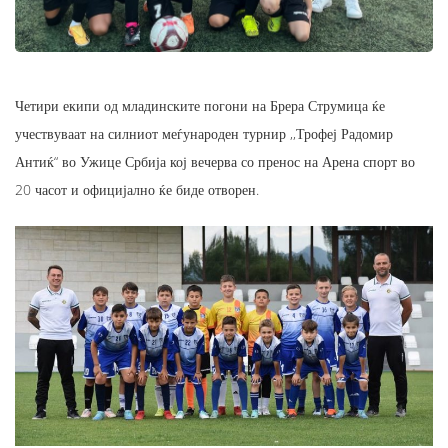
Четири екипи од младинските погони на Брера Струмица ќе
учествуваат на силниот меѓународен турнир ,,Трофеј Радомир
Антиќ“ во Ужице Србија кој вечерва со пренос на Арена спорт во
20 часот и официјално ќе биде отворен.