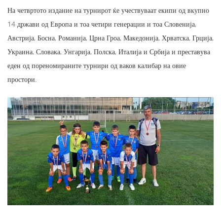
На четвртото издание на турнирот ќе учествуваат екипи од вкупно
14 држави од Европа и тоа четири генерации и тоа Словенија,
Австрија, Босна, Романија, Црна Гроа, Македонија, Хрватска, Грција,
Украина, Словака, Унгарија, Полска, Италија и Србија и преставува
еден од пореномираните турнири од ваков калибар на овие
простори.