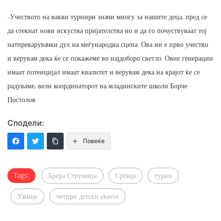
-Учеството на вакви турнири значи многу за нашите деца, пред се
да стекнат нови искуства пријателства но и да го почуствуваат тој
натпреварувачки дух на меѓународна сцена. Ова ни е прво учество
и верувам дека ќе се покажеме во најдоборо светло. Овие генерации
имаат потенцијал имаат квалитет и верувам дека на крајот ќе се
радуваме, вели координаторот на младинските школи Борче
Постолов
Сподели:
Повеќе
Tags:
Брера Струмица
Србија
турни
Ужице
четири детски екипи