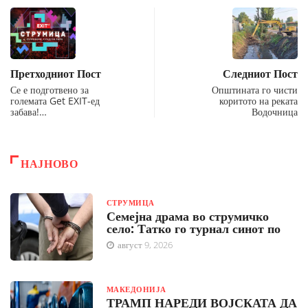
Претходниот Пост
Следниот Пост
Се е подготвено за
Општината го чисти
големата Get EXIT-ед
коритото на реката
забава!…
Водочница
НАЈНОВО
СТРУМИЦА
Семејна драма во струмичко
село: Татко го турнал синот по
август 9, 2026
МАКЕДОНИЈА
ТРАМП НАРЕДИ ВОЈСКАТА ДА