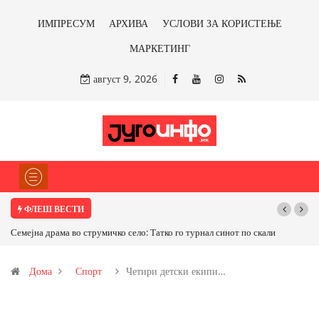
ИМПРЕСУМ
АРХИВА
УСЛОВИ ЗА КОРИСТЕЊЕ
МАРКЕТИНГ
август 9, 2026
ФЛЕШ ВЕСТИ
 скали
ТРАМП НАРЕДИ ВОЈСКАТА ДА КОРИСТИ МЕТАЛИ САМО ОД
САД ИЛИ ОД ПАРТНЕРСКИ ЗЕМЈИ Ќе профитираме ли со
Дома
Спорт
Четири детски екипи…
бакарот од Иловица и со антимонот?