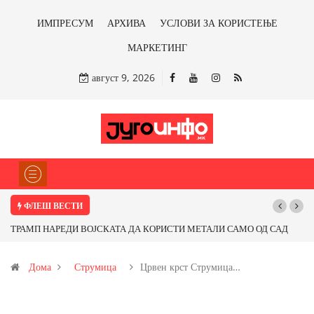
ИМПРЕСУМ
АРХИВА
УСЛОВИ ЗА КОРИСТЕЊЕ
МАРКЕТИНГ
август 9, 2026
ФЛЕШ ВЕСТИ
ТРАМП НАРЕДИ ВОЈСКАТА ДА КОРИСТИ МЕТАЛИ САМО ОД САД
Поч
ИЛИ ОД ПАРТНЕРСКИ ЗЕМЈИ Ќе профитираме ли со бакарот од
Дома
Струмица
Црвен крст Струмица…
Иловица и со антимонот?