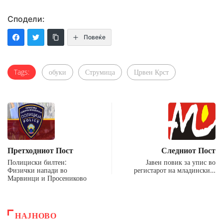
Сподели:
Повеќе
Tags:
обуки
Струмица
Црвен Крст
Претходниот Пост
Следниот Пост
Полициски билтен:
Јавен повик за упис во
Физички напади во
регистарот на младински…
Марвинци и Просениково
НАЈНОВО