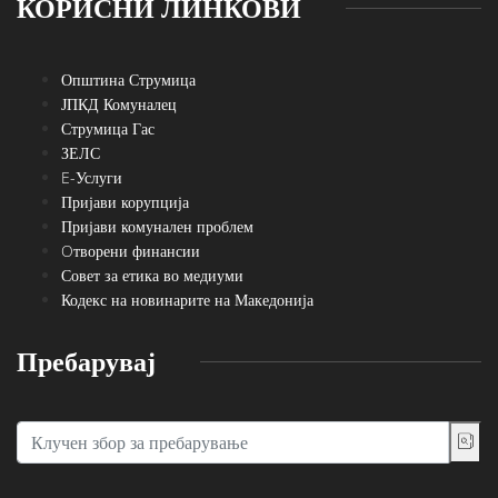
КОРИСНИ ЛИНКОВИ
Општина Струмица
ЈПКД Комуналец
Струмица Гас
ЗЕЛС
E-Услуги
Пријави корупција
Пријави комунален проблем
Oтворени финансии
Совет за етика во медиуми
Кодекс на новинарите на Македонија
Пребарувај