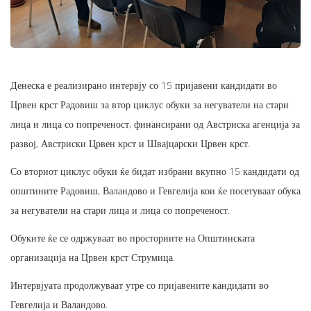
Денеска е реализирано интервју со 15 пријавени кандидати во
Црвен крст Радовиш за втор циклус обуки за негуватели на стари
лица и лица со попреченост, финансирани од Австриска агенција за
развој, Австриски Црвен крст и Швајцарски Црвен крст.
Со вториот циклус обуки ќе бидат избрани вкупно 15 кандидати од
општините Радовиш, Валандово и Гевгелија кои ќе посетуваат обука
за негуватели на стари лица и лица со попреченост.
Обуките ќе се одржуваат во просториите на Општинската
организација на Црвен крст Струмица.
Интервјуата продолжуваат утре со пријавените кандидати во
Гевгелија и Валандово.