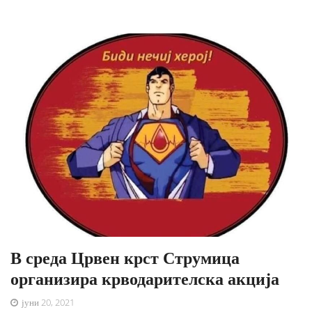
В среда Црвен крст Струмица
организира крводарителска акција
јуни 20, 2021