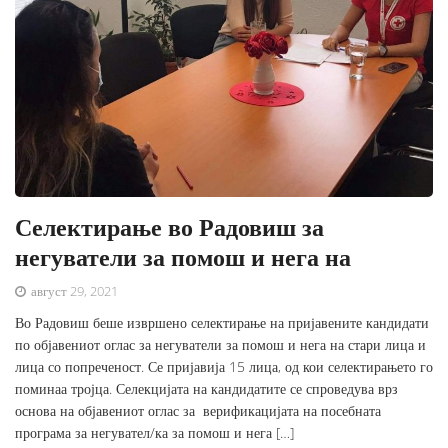
Селектирање во Радовиш за
негуватели за помош и нега на
август 29, 2021
Во Радовиш беше извршено селектирање на пријавените кандидати
по објавениот оглас за негуватели за помош и нега на стари лица и
лица со попреченост. Се пријавија 15 лица, од кои селектирањето го
поминаа тројца. Селекцијата на кандидатите се спроведува врз
основа на објавениот оглас за верификацијата на посебната
програма за негувател/ка за помош и нега […]