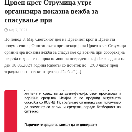
Црвен крст Струмица утре
организира показна вежба за
спасување при
мај 7, 2021
По повод 8. Мај, Светскиот ден на Црвениот крст и Црвената
полумесечина, Општинската организација на Црвен крст Струмица
организира показна вежба за спасување од возила при сообраќајна
несреќа и давање на прва помош на повредени, која ќе се одржи на
ден 08.05.2021 година (сабота) со почеток во 12:00 часот пред
зградата на трговскиот центар „Глобал“ […]