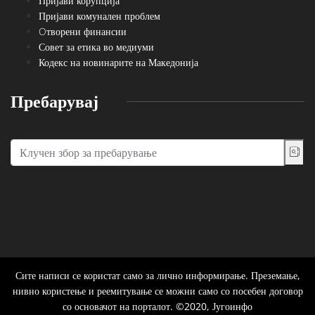
Пријави корупција
Пријави комунален проблем
Oтворени финансии
Совет за етика во медиуми
Кодекс на новинарите на Македонија
Пребарувај
Сите написи се користат само за лично информирање. Преземање,
нивно користење и реемитување се можни само со посебен договор
со основачот на порталот. ©2020, Југоинфо