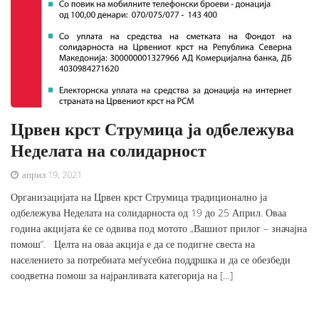
Црвен крст Струмица ја одбележува
Неделата на солидарност
април 19, 2021
Организацијата на Црвен крст Струмица традиционално ја
одбележува Неделата на солидарноста од 19 до 25 Април. Оваа
година акцијата ќе се одвива под мотото „Вашиот прилог – значајна
помош“. Целта на оваа акција е да се подигне свеста на
населението за потребната меѓусебна поддршка и да се обезбеди
соодветна помош за најранливата категорија на […]