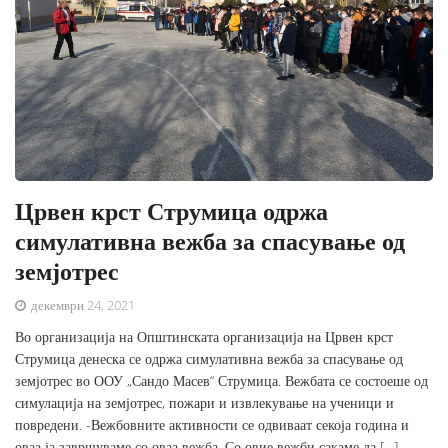
Црвен крст Струмица одржа
симулативна вежба за спасување од
земјотрес
декември 24, 2021
Во организација на Општинската организација на Црвен крст
Струмица денеска се одржа симулативна вежба за спасување од
земјотрес во ООУ „Сандо Масев“ Струмица. Вежбата се состоеше од
симулација на земјотрес, пожари и извлекување на ученици и
повредени. -Вежбовните активности се одвиваат секоја година и
оваа ја завршуваме со оваа вежба. Со овие вежби сакаме да […]