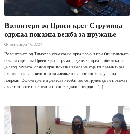
Волонтери од Црвен крст Струмица
одржаа показна вежба за пружање
септември 16, 2021
Волонтерите од Тимот за укажување прва помош при Општинската
организација на Црвен крст Струмица денеска пред Бибиотеката
„Благој Мучето“ оганизираа показна вежба на која ги презентираа
своите знаења и вештини за давање прва помош во случај на
повреди. Волонтерите и денеска несебично се трудеа да ги покажат
своето знаење и вештини и уште еднаш потврдија […]