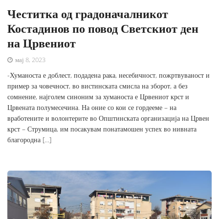
Честитка од градоначалникот
Костадинов по повод Светскиот ден
на Црвениот
мај 8, 2023
-Хуманоста е доблест, подадена рака, несебичност, пожртвуваност и
пример за човечност, во вистинската смисла на зборот, а без
сомнение, најголем синоним за хуманоста е Црвениот крст и
Црвената полумесечина. На оние со кои се гордееме – на
вработените и волонтерите во Општинската организација на Црвен
крст – Струмица, им посакувам понатамошен успех во нивната
благородна […]