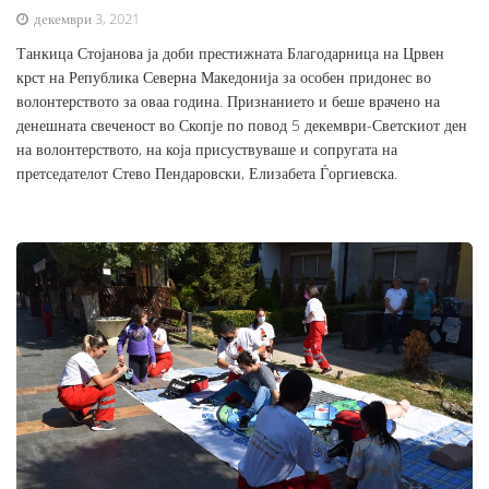
декември 3, 2021
Танкица Стојанова ја доби престижната Благодарница на Црвен
крст на Република Северна Македонија за особен придонес во
волонтерството за оваа година. Признанието и беше врачено на
денешната свеченост во Скопје по повод 5 декември-Светскиот ден
на волонтерството, на која присуствуваше и сопругата на
претседателот Стево Пендаровски, Елизабета Ѓоргиевска.