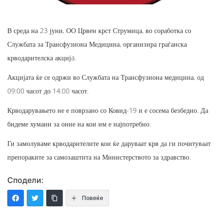
В среда на 23 јуни, ОО Црвен крст Струмица, во соработка со
Службата за Трансфузиона Медицина, организира граѓанска
крводарителска акцијa.
Акцијата ќе се одржи во Службата на Трансфузиона медицина, од
09:00 часот до 14:00 часот.
Крводарувањето не е поврзано со Ковид-19 и е сосема безбедно. Да
бидеме хумани за оние на кои им е најпотребно.
Ги замолуваме крводарителите кои ќе даруваат крв да ги почитуваат
препораките за самозаштита на Министерството за здравство.
Сподели:
Повеќе