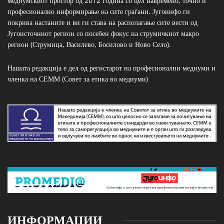
медиумскиот простор од 2012 година со цел навремено, точно и
професионално информирање на сите граѓани. Југоинфо ги
покрива настаните и ви ги става на располагање сите вести од
Југоисточниот регион со посебен фокус на струмичкиот макро
регион (Струмица, Василево, Босилово и Ново Село).
Нашата редакција е дел од регистарот на професионални медиуми и
членка на СЕММ (Совет за етика во медиуми)
ИНФОРМАЦИИ