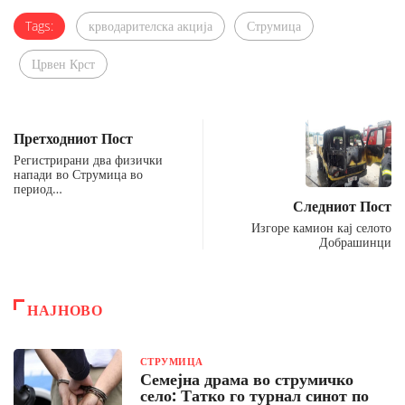
Tags:
крводарителска акција
Струмица
Црвен Крст
Претходниот Пост
Регистрирани два физички
напади во Струмица во
период…
Следниот Пост
Изгоре камион кај селото
Добрашинци
НАЈНОВО
СТРУМИЦА
Семејна драма во струмичко
село: Татко го турнал синот по