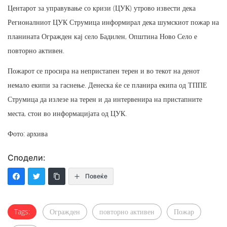
Центарот за управување со кризи (ЦУК) утрово извести дека
Регионалниот ЦУК Струмица информирал дека шумскиот пожар на
планината Огражден кај село Бадилен, Општина Ново Село е
повторно активен.
Пожарот се просира на непристапен терен и во текот на денот
немало екипи за гаснење. Денеска ќе се планира екипа од ТППЕ
Струмица да излезе на терен и да интервенира на пристапните
места, стои во информацијата од ЦУК.
Фото: архива
Сподели:
Повеќе
Tags:
Огражден
повторно активен
Пожар