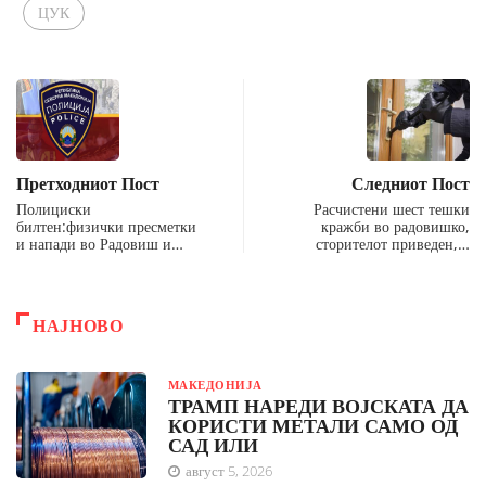
ЦУК
Претходниот Пост
Следниот Пост
Полициски
Расчистени шест тешки
билтен:физички пресметки
кражби во радовишко,
и напади во Радовиш и…
сторителот приведен,…
НАЈНОВО
МАКЕДОНИЈА
ТРАМП НАРЕДИ ВОЈСКАТА ДА
КОРИСТИ МЕТАЛИ САМО ОД
САД ИЛИ
август 5, 2026