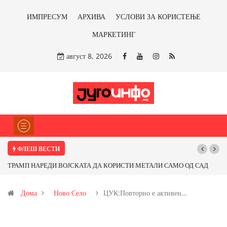
ИМПРЕСУМ
АРХИВА
УСЛОВИ ЗА КОРИСТЕЊЕ
МАРКЕТИНГ
август 8, 2026
ФЛЕШ ВЕСТИ
НАРЕДИ ВОЈСКАТА ДА КОРИСТИ МЕТАЛИ САМО ОД САД
Почнува рекон
ПАРТНЕРСКИ ЗЕМЈИ Ќе профитираме ли со бакарот од
Дома
Ново Село
ЦУК:Повторно е активен…
и со антимонот?