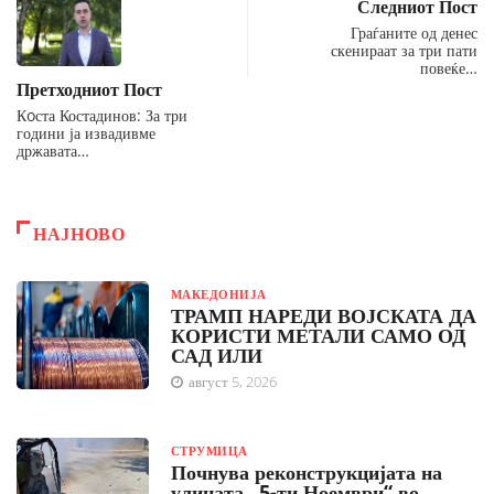
Следниот Пост
Граѓаните од денес
скенираат за три пати
повеќе…
Претходниот Пост
Кoста Костадинов: За три
години ја извадивме
државата…
НАЈНОВО
МАКЕДОНИЈА
ТРАМП НАРЕДИ ВОЈСКАТА ДА
КОРИСТИ МЕТАЛИ САМО ОД
САД ИЛИ
август 5, 2026
СТРУМИЦА
Почнува реконструкцијата на
улицата „5-ти Ноември“ во