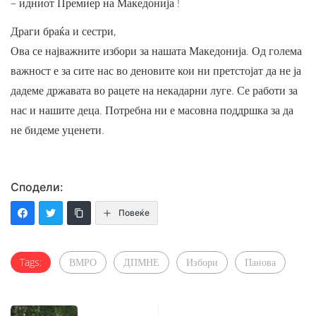
– идниот Премиер на Македонија !
Драги браќа и сестри,
Ова се најважните избори за нашата Македонија. Од голема
важност е за сите нас во деновите кои ни претстојат да не ја
дадеме државата во рацете на некадарни луге. Се работи за
нас и нашите деца. Потребна ни е масовна поддршка за да
не бидеме уценети.
Сподели:
Повеќе
Tags:
ВМРО
ДПМНЕ
Избори
Панова