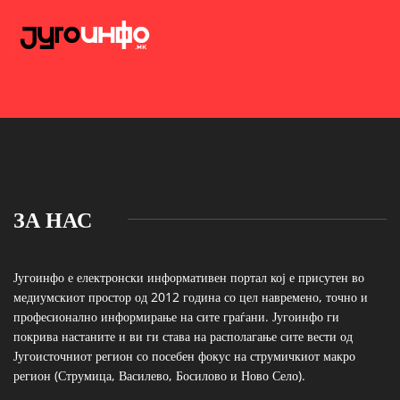
ЗА НАС
Југоинфо е електронски информативен портал кој е присутен во
медиумскиот простор од 2012 година со цел навремено, точно и
професионално информирање на сите граѓани. Југоинфо ги
покрива настаните и ви ги става на располагање сите вести од
Југоисточниот регион со посебен фокус на струмичкиот макро
регион (Струмица, Василево, Босилово и Ново Село).