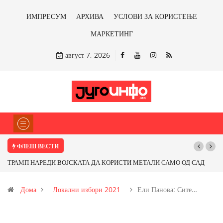
ИМПРЕСУМ
АРХИВА
УСЛОВИ ЗА КОРИСТЕЊЕ
МАРКЕТИНГ
август 7, 2026
ФЛЕШ ВЕСТИ
ТРАМП НАРЕДИ ВОЈСКАТА ДА КОРИСТИ МЕТАЛИ САМО ОД САД
ИЛИ ОД ПАРТНЕРСКИ ЗЕМЈИ Ќе профитираме ли со бакарот од
Дома
Локални избори 2021
Ели Панова: Сите…
Иловица и со антимонот?