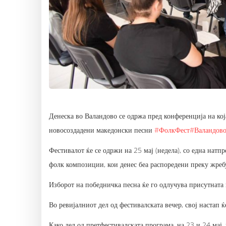
Денеска во Валандово се одржа пред конференција на ко
новосоздадени македонски песни
#ФолкФест
#Валандов
Фестивалот ќе се одржи на 25 мај (недела), со една натп
фолк композиции, кои денес беа распоредени преку жреб
Изборот на победничка песна ќе го одлучува присутната 
Во ревијалниот дел од фестивалската вечер, свој настап 
Како дел од претфестивалската програма, на 23 и 24 мај