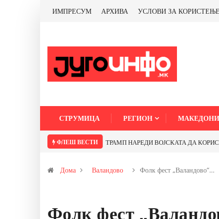
ИМПРЕСУМ
АРХИВА
УСЛОВИ ЗА КОРИСТЕЊ
СТРУМИЦА
РЕГИОН
МАКЕДОНИ
ФЛЕШ ВЕСТИ
ТРАМП НАРЕДИ ВОЈСКАТА ДА КОРИСТИ МЕТАЛИ САМО ОД
Дома
Валандово
Фолк фест „Валандово“…
Фолк фест „Валандов