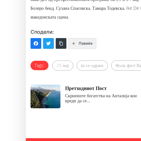
Болеро бенд, Сузана Спасовска, Тамара Тодевска, Ike De
македонската сцена.
Сподели:
Повеќе
Tags:
25 мај
ќе се одржи
Фолк фест В
Претходниот Пост
Скриените богатства на Анталија кои
вреди да се…