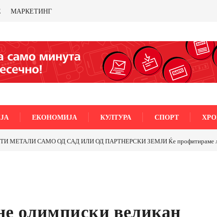
Е
МАРКЕТИНГ
ЈА
ЕКОНОМИЈА
КУЛТУРА
СПОРТ
ХРО
ТАЛИ САМО ОД САД ИЛИ ОД ПАРТНЕРСКИ ЗЕМЈИ Ќе профитираме ли со б
ане олимписки великан