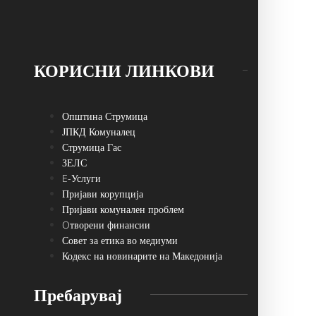
КОРИСНИ ЛИНКОВИ
Општина Струмица
ЈПКД Комуналец
Струмица Гас
ЗЕЛС
E-Услуги
Пријави корупција
Пријави комунален проблем
Oтворени финансии
Совет за етика во медиуми
Кодекс на новинарите на Македонија
Пребарувај