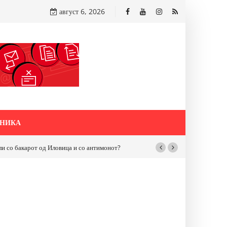
август 6, 2026
НИКА
акарот од Иловица и со антимонот?
Почнува реконструкцијата на улицата 