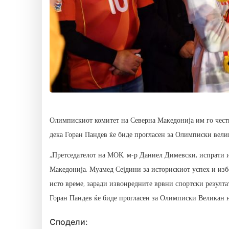
Олимпискиот комитет на Северна Македонија им го чест
дека Горан Пандев ќе биде прогласен за Олимписки вел
„Претседателот на МОК, м-р Даниел Димевски, испрати и
Македонија, Муамед Сејдини за историскиот успех и изб
исто време, заради извонредните врвни спортски резулт
Горан Пандев ќе биде прогласен за Олимписки Великан н
Сподели: