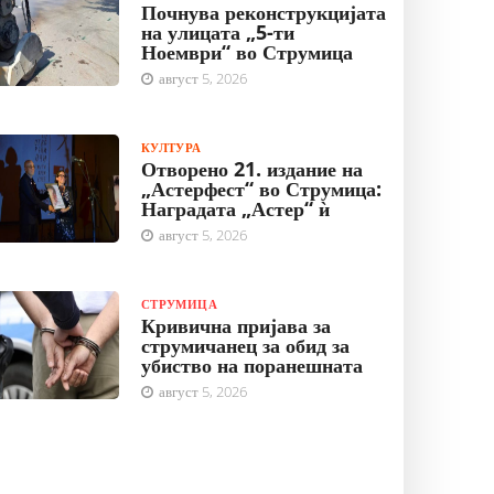
Почнува реконструкцијата
на улицата „5-ти
Ноември“ во Струмица
август 5, 2026
КУЛТУРА
Отворено 21. издание на
„Астерфест“ во Струмица:
Наградата „Астер“ ѝ
август 5, 2026
СТРУМИЦА
Кривична пријава за
струмичанец за обид за
убиство на поранешната
август 5, 2026