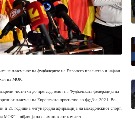
иташе пласманот на фудбалерите на Европско првенство и најави
икан на МОК.
скрени честитки до претседателот на Фудбалската федерација на
орениот пласман на Европското првенство во фудбал 2021! Во
ати и 20 годишна меѓународна афирмација на македонскиот спорт,
а МОК!“ – објавија од олимпискиот комитет.