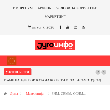
ИМПРЕСУМ
АРХИВА
УСЛОВИ ЗА КОРИСТЕЊЕ
МАРКЕТИНГ
август 7, 2026
ФЛЕШ ВЕСТИ
АЛИ САМО ОД САД
Почнува реконструкцијата на улицата „5-ти Ноември“
 со бакарот од
Дома
Македонија
ЗНМ, СЕММ, ССНМ…