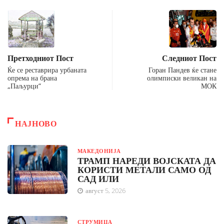
Претходниот Пост
Следниот Пост
Ќе се реставрира урбаната
Горан Пандев ќе стане
опрема на брана
олимписки великан на
„Паљурци“
МОК
НАЈНОВО
МАКЕДОНИЈА
ТРАМП НАРЕДИ ВОЈСКАТА ДА
КОРИСТИ МЕТАЛИ САМО ОД
САД ИЛИ
август 5, 2026
СТРУМИЦА