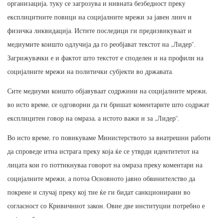
организација, туку се загрозува и нивната безбедност преку
експлицитните повици на социјалните мрежи за јавен линч и
физичка ликвидација. Истите последици ги предизвикуваат и
медиумите коишто одлучија да го реобјават текстот на „Лидер“.
Загрижувачки е и фактот што текстот е споделен и на профили на
социјалните мрежи на политички субјекти во државата.
Сите медиуми коишто објавуваат содржини на социјалните мрежи,
во исто време, се одговорни да ги бришат коментарите што содржат
експлицитен говор на омраза, а истото важи и за „Лидер“.
Во исто време, го повикуваме Министерството за внатрешни работи
да спроведе итна истрага преку која ќе се утврди идентитетот на
лицата кои го поттикнуваа говорот на омраза преку коментари на
социјалните мрежи, а потоа Основното јавно обвинителство да
покрене и случај преку кој тие ќе ги бидат санкционирани во
согласност со Кривичниот закон. Овие две институции потребно е