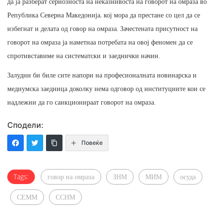
да ја разберат сериозноста на неказнивоста на говорот на омраза во
Република Северна Македонија, кој мора да престане со цел да се
избегнат и делата од говор на омраза. Зачестената присутност на
говорот на омраза ја наметнаа потребата на овој феномен да се
спротивставиме на систематски и заеднички начин.
Залудни би биле сите напори на професионалната новинарска и
медиумска заедница доколку нема одговор од институциите кои се
надлежни да го санкционираат говорот на омраза.
Сподели:
Повеќе
Tags:
говор на омраза
ЗНМ
МИМ
осуда
СЕММ
ССНМ