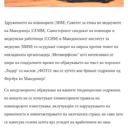
Здружението на новинарите (ЗНМ), Советот за етика во медиумите
на Македонија (СЕММ), Самостојниот синдикат на новинари и
медиумски работници (ССНМ) и Македонскиот институт за
медиуми (МИМ) го осудуваат говорот на омраза против тимот на
невладината организација „Метаморфозис“ што интензивно се
шири на социјалните мрежи по објавувањето на текст во порталот
„Лидер“ со наслов „(ФОТО) ова се луѓето кои бришат содржини од
Фејсбук во Македонија“.
Со неодговорното објавување на ваквите тенденциозни содржини,
во коишто не се почитуваат елементарните правила на
новинарското известување, вклучувајќи го нарушувањето на
приватноста и неконтактирањето на засегнатата страна, не само што
се нанесува голема штета врз угледот на вработените во оваа