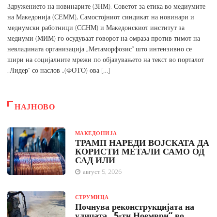
Здружението на новинарите (ЗНМ), Советот за етика во медиумите
на Македонија (СЕММ), Самостојниот синдикат на новинари и
медиумски работници (ССНМ) и Македонскиот институт за
медиуми (МИМ) го осудуваат говорот на омраза против тимот на
невладината организација „Метаморфозис“ што интензивно се
шири на социјалните мрежи по објавувањето на текст во порталот
„Лидер“ со наслов „(ФОТО) ова […]
НАЈНОВО
МАКЕДОНИЈА
ТРАМП НАРЕДИ ВОЈСКАТА ДА
КОРИСТИ МЕТАЛИ САМО ОД
САД ИЛИ
август 5, 2026
СТРУМИЦА
Почнува реконструкцијата на
улицата „5-ти Ноември“ во