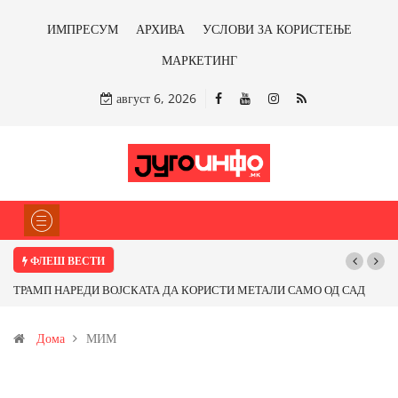
ИМПРЕСУМ
АРХИВА
УСЛОВИ ЗА КОРИСТЕЊЕ
МАРКЕТИНГ
август 6, 2026
ФЛЕШ ВЕСТИ
ТРАМП НАРЕДИ ВОЈСКАТА ДА КОРИСТИ МЕТАЛИ САМО ОД САД
Поч
ИЛИ ОД ПАРТНЕРСКИ ЗЕМЈИ Ќе профитираме ли со бакарот од
Дома
МИМ
Иловица и со антимонот?