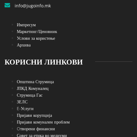
info@jugoinfo.mk
Импресум
Маркетинг/Ценовник
Услови за користење
Архива
КОРИСНИ ЛИНКОВИ
Општина Струмица
ЈПКД Комуналец
Струмица Гас
ЗЕЛС
E-Услуги
Пријави корупција
Пријави комунален проблем
Oтворени финансии
Совет за етика во медиуми