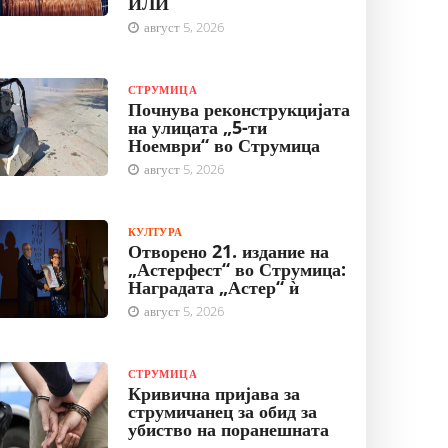
ИЛИ
август 5, 2026
СТРУМИЦА
Почнува реконструкцијата
на улицата „5-ти
Ноември“ во Струмица
август 5, 2026
КУЛТУРА
Отворено 21. издание на
„Астерфест“ во Струмица:
Наградата „Астер“ ѝ
август 5, 2026
СТРУМИЦА
Кривична пријава за
струмичанец за обид за
убиство на поранешната