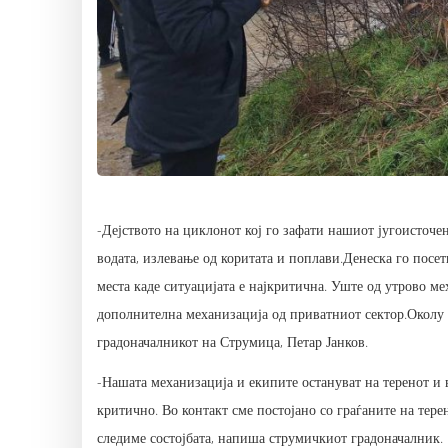
-Дејството на циклонот кој го зафати нашиот југоисточе
водата, излевање од коритата и поплави.Денеска го пос
места каде ситуацијата е најкритична. Уште од утрово м
дополнителна механизација од приватниот сектор.Околу 1
градоначалникот на Струмица, Петар Јанков.
-Нашата механизација и екипите остануват на теренот и в
критично. Во контакт сме постојано со граѓаните на тере
следиме состојбата, напиша струмичкиот градоначалник.