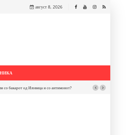
август 8, 2026
НИКА
бакарот од Иловица и со антимонот?
Почнува реконструкцијата на улицат