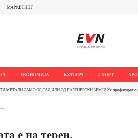
Е
МАРКЕТИНГ
ЈА
ЕКОНОМИЈА
КУЛТУРА
СПОРТ
ХРО
МЕТАЛИ САМО ОД САД ИЛИ ОД ПАРТНЕРСКИ ЗЕМЈИ Ќе профитираме ли со 
а…
та е на терен,