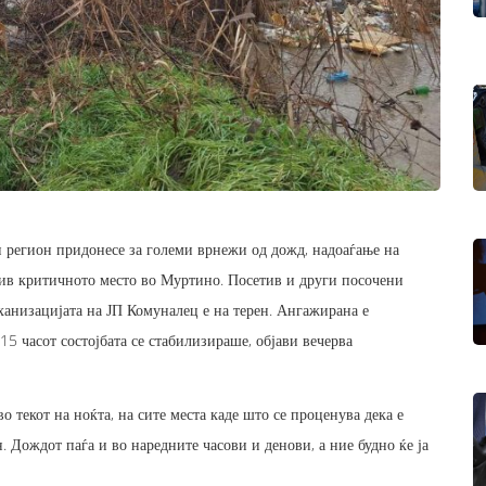
н регион придонесе за големи врнежи од дожд, надоаѓање на
етив критичното место во Муртино. Посетив и други посочени
еханизацијата на ЈП Комуналец е на терен. Ангажирана е
5 часот состојбата се стабилизираше, објави вечерва
о текот на ноќта, на сите места каде што се проценува дека е
н. Дождот паѓа и во наредните часови и денови, а ние будно ќе ја