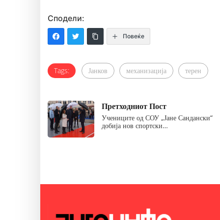
Сподели:
Повеќе
Tags:
Јанков
механизација
терен
Претходниот Пост
Учениците од СОУ „Јане Сандански“
добија нов спортски…