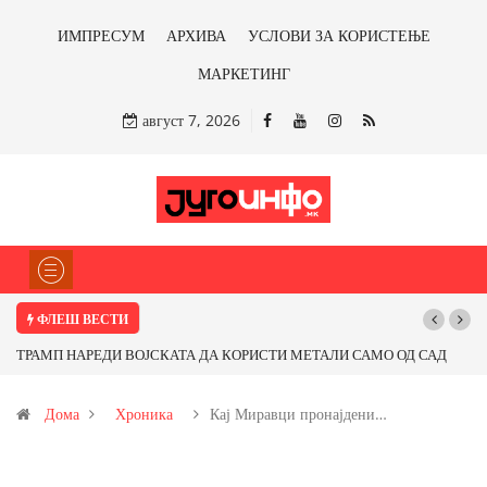
ИМПРЕСУМ
АРХИВА
УСЛОВИ ЗА КОРИСТЕЊЕ
МАРКЕТИНГ
август 7, 2026
ФЛЕШ ВЕСТИ
ТРАМП НАРЕДИ ВОЈСКАТА ДА КОРИСТИ МЕТАЛИ САМО ОД САД
ИЛИ ОД ПАРТНЕРСКИ ЗЕМЈИ Ќе профитираме ли со бакарот од
Дома
Хроника
Кај Миравци пронајдени…
Иловица и со антимонот?