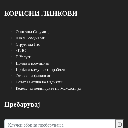
КОРИСНИ ЛИНКОВИ
Општина Струмица
ЈПКД Комуналец
Струмица Гас
ЗЕЛС
E-Услуги
Пријави корупција
Пријави комунален проблем
Oтворени финансии
Совет за етика во медиуми
Кодекс на новинарите на Македонија
Пребарувај