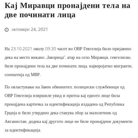
Кај Миравци пронајдени тела на
две починати лица
октомври 24, 2021
На 23.10.2021 околу 09.30 часот во ОВР Гевгелија било пријавено
дека на место викано „Јаворица“, атар на село Миравци, гевгелиско,
биле пронајдени тела на две починати лица, најверојатно мигранти,
соопштија од МВР.
По овластување на Јавен обвинител, полициски службеници од
ОВР Гевгелија извршиле увид и притоа кај едното лице била
пронајдена картичка за идентификација издадена од Република
Грција и било утврдено дека станува збор за малолетник од
Авганистан, додека кај другото лице не биле пронајдени документи
за идентификација.