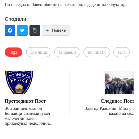
По наредба на Јавен обвинител телата биле дадени на обдукција.
Сподели:
Повеќе
Tags:
две лица
Миравци
починати
тела
Претходниот Пост
Следниот Пост
36.годишен маж од
Заев од Радовиш: Многу е
Богданци вознемирувал
важно да се…
малолетничка-и
прикажувал недолични…