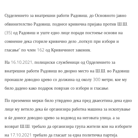
Одделението за внатрешни работи Радовиш, до Основното јавно
обвинителство Радовиш, поднесе кривична пријава против Ш.Ш.
(35) од Радовиш и уште едно лице поради постоење основи на
сомнение дека сториле кривично дело „поткуп при избори и
гласање“ по член 162 од Кривичниот законик.
На 16.10.2021, полициски службеници од Одделението за
внатрешни работи Радовиш во дворно место на Ш.Ш. во Радовиш
пронашле доводно црево со должина од околу 300 метри, кое му
било дадено како подарок поврзан со избори и гласање.
По преземени мерки било утврдено дека пред дваесетина дена едно
лице му ветило дека ќе организира работна машина за ископување
и ќе донесе доводно црево за водовод на неговата улица, а за
возврат Ш.Ш. требало да организира група жители кои на изборите
на 17.10.2021 требало да гласаат за една политичка партија.