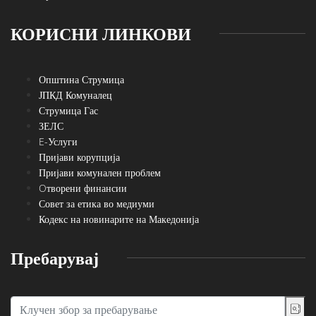
КОРИСНИ ЛИНКОВИ
Општина Струмица
ЈПКД Комуналец
Струмица Гас
ЗЕЛС
E-Услуги
Пријави корупција
Пријави комунален проблем
Oтворени финансии
Совет за етика во медиуми
Кодекс на новинарите на Македонија
Пребарувај