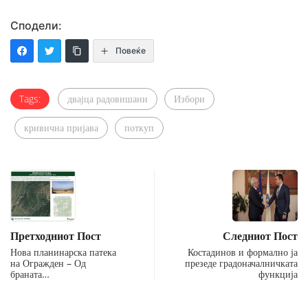
Сподели:
Повеќе
Tags:
двајца радовишани
Избори
кривична пријава
поткуп
Претходниот Пост
Следниот Пост
Нова планинарска патека
Костадинов и формално ја
на Огражден – Од
презеде градоначалничката
браната…
функција