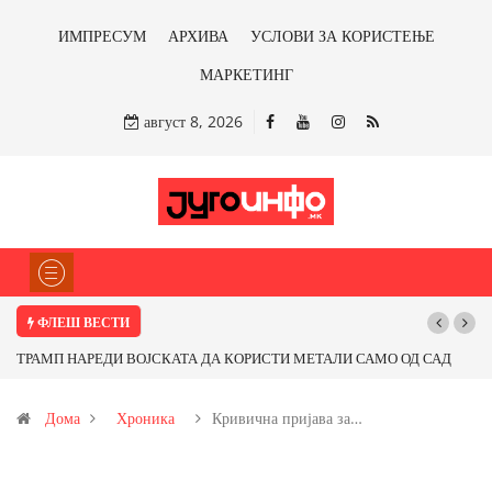
ИМПРЕСУМ
АРХИВА
УСЛОВИ ЗА КОРИСТЕЊЕ
МАРКЕТИНГ
август 8, 2026
ФЛЕШ ВЕСТИ
ТРАМП НАРЕДИ ВОЈСКАТА ДА КОРИСТИ МЕТАЛИ САМО ОД САД
Поч
ИЛИ ОД ПАРТНЕРСКИ ЗЕМЈИ Ќе профитираме ли со бакарот од
Дома
Хроника
Кривична пријава за…
Иловица и со антимонот?